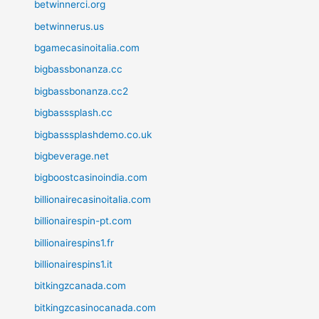
betwinnerci.org
betwinnerus.us
bgamecasinoitalia.com
bigbassbonanza.cc
bigbassbonanza.cc2
bigbasssplash.cc
bigbasssplashdemo.co.uk
bigbeverage.net
bigboostcasinoindia.com
billionairecasinoitalia.com
billionairespin-pt.com
billionairespins1.fr
billionairespins1.it
bitkingzcanada.com
bitkingzcasinocanada.com