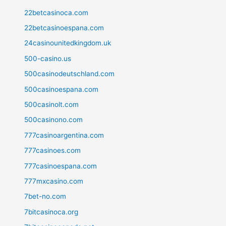
22betcasinoca.com
22betcasinoespana.com
24casinounitedkingdom.uk
500-casino.us
500casinodeutschland.com
500casinoespana.com
500casinolt.com
500casinono.com
777casinoargentina.com
777casinoes.com
777casinoespana.com
777mxcasino.com
7bet-no.com
7bitcasinoca.org