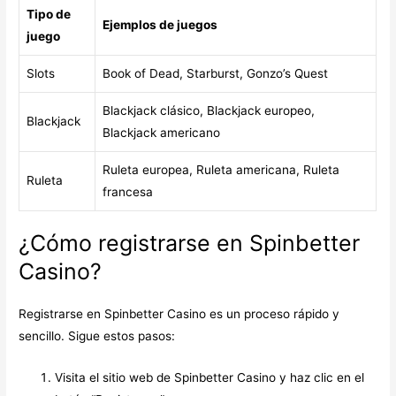
Tipo de
Ejemplos de juegos
juego
Slots
Book of Dead, Starburst, Gonzo’s Quest
Blackjack clásico, Blackjack europeo,
Blackjack
Blackjack americano
Ruleta europea, Ruleta americana, Ruleta
Ruleta
francesa
¿Cómo registrarse en Spinbetter
Casino?
Registrarse en Spinbetter Casino es un proceso rápido y
sencillo. Sigue estos pasos:
Visita el sitio web de Spinbetter Casino y haz clic en el