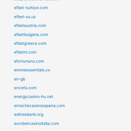
efbet-turkiye.com
efbet-us.us
efbetaustria.com
efbetbulgaria.com
efbetgreece.com
efbetnl.com
efortunano.com
emmeessentials.co
en-gb
encefa.com
energycasino-hu.net
enrachacasinoespana.com
esltreebank.org
eurobetcasinoitalia.com