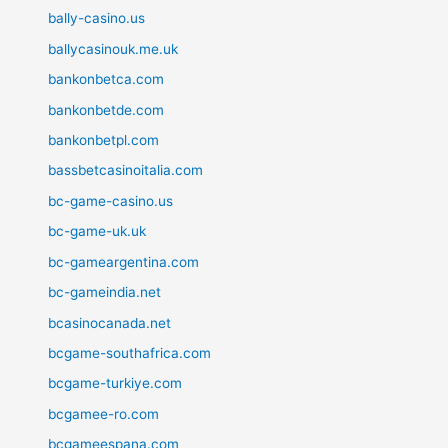
bally-casino.us
ballycasinouk.me.uk
bankonbetca.com
bankonbetde.com
bankonbetpl.com
bassbetcasinoitalia.com
bc-game-casino.us
bc-game-uk.uk
bc-gameargentina.com
bc-gameindia.net
bcasinocanada.net
bcgame-southafrica.com
bcgame-turkiye.com
bcgamee-ro.com
bcgameespana.com