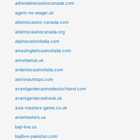
adrenalinecasinocanada.com
agent-no-wager.uk
allslotscasino-canada.com
allslotscasinocanada.org
alpinocasinoitalia.com
amazingbetcasinoitalia.com
amonbetuk.uk
ardentecasinoitalia.com
astronauttopx.com
avantgardecasinodeutschland.com
avantgardecasinouk.uk
avia-masters-game.co.uk
aviamasters.us
baji-live.us
bajilive-pakistan.com