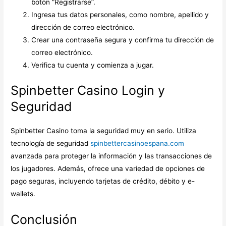
botón “Registrarse”.
Ingresa tus datos personales, como nombre, apellido y
dirección de correo electrónico.
Crear una contraseña segura y confirma tu dirección de
correo electrónico.
Verifica tu cuenta y comienza a jugar.
Spinbetter Casino Login y
Seguridad
Spinbetter Casino toma la seguridad muy en serio. Utiliza
tecnología de seguridad
spinbettercasinoespana.com
avanzada para proteger la información y las transacciones de
los jugadores. Además, ofrece una variedad de opciones de
pago seguras, incluyendo tarjetas de crédito, débito y e-
wallets.
Conclusión