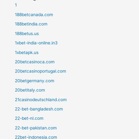
1
188betcanada.com
188betindia.com
188betus.us
1xbet-india-online.in3
1xbetapk.us
20betcasinoca.com
20betcasinoportugal.com
20betgermany.com
20betitaly.com
21casinodeutschland.com
22-bet-bangladesh.com
22-bet-nl.com
22-bet-pakistan.com
22bet-indonesia.com