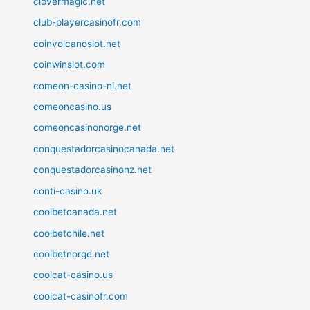
clovermagic.net
club-playercasinofr.com
coinvolcanoslot.net
coinwinslot.com
comeon-casino-nl.net
comeoncasino.us
comeoncasinonorge.net
conquestadorcasinocanada.net
conquestadorcasinonz.net
conti-casino.uk
coolbetcanada.net
coolbetchile.net
coolbetnorge.net
coolcat-casino.us
coolcat-casinofr.com