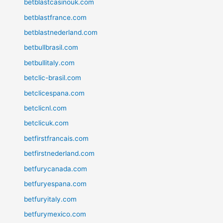
betblastcasinouk.com
betblastfrance.com
betblastnederland.com
betbullbrasil.com
betbullitaly.com
betclic-brasil.com
betclicespana.com
betclicnl.com
betclicuk.com
betfirstfrancais.com
betfirstnederland.com
betfurycanada.com
betfuryespana.com
betfuryitaly.com
betfurymexico.com