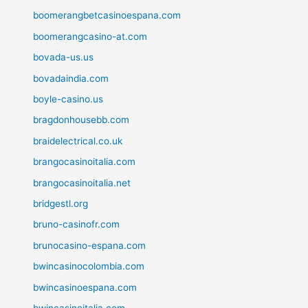
boomerangbetcasinoespana.com
boomerangcasino-at.com
bovada-us.us
bovadaindia.com
boyle-casino.us
bragdonhousebb.com
braidelectrical.co.uk
brangocasinoitalia.com
brangocasinoitalia.net
bridgestl.org
bruno-casinofr.com
brunocasino-espana.com
bwincasinocolombia.com
bwincasinoespana.com