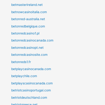
betmasterireland.net
betnowcasinoitalia.com
betonred-australia.net
betonredbelgique.com
betonredcasino1.pl
betonredcasinocanada.com
betonredcasinopt.net
betonredcasinosite.com
betonreds1.fr
betplaycasinocanada.com
betplaychile.com
betplayscasinocanada.com
betriotcasinoportugal.com
betriotdeutschland.com
betriotgreece.net