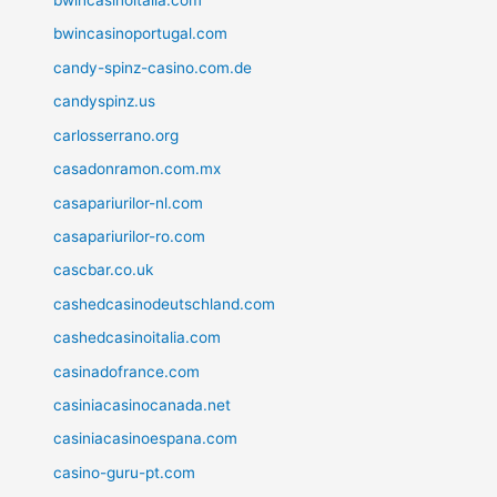
bwincasinoitalia.com
bwincasinoportugal.com
candy-spinz-casino.com.de
candyspinz.us
carlosserrano.org
casadonramon.com.mx
casapariurilor-nl.com
casapariurilor-ro.com
cascbar.co.uk
cashedcasinodeutschland.com
cashedcasinoitalia.com
casinadofrance.com
casiniacasinocanada.net
casiniacasinoespana.com
casino-guru-pt.com