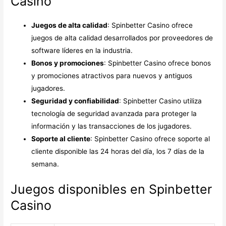
Casino
Juegos de alta calidad
: Spinbetter Casino ofrece
juegos de alta calidad desarrollados por proveedores de
software líderes en la industria.
Bonos y promociones
: Spinbetter Casino ofrece bonos
y promociones atractivos para nuevos y antiguos
jugadores.
Seguridad y confiabilidad
: Spinbetter Casino utiliza
tecnología de seguridad avanzada para proteger la
información y las transacciones de los jugadores.
Soporte al cliente
: Spinbetter Casino ofrece soporte al
cliente disponible las 24 horas del día, los 7 días de la
semana.
Juegos disponibles en Spinbetter
Casino