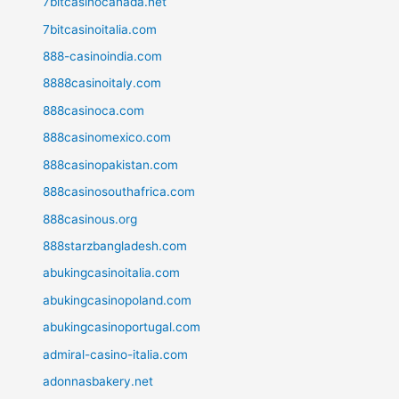
7bitcasinocanada.net
7bitcasinoitalia.com
888-casinoindia.com
8888casinoitaly.com
888casinoca.com
888casinomexico.com
888casinopakistan.com
888casinosouthafrica.com
888casinous.org
888starzbangladesh.com
abukingcasinoitalia.com
abukingcasinopoland.com
abukingcasinoportugal.com
admiral-casino-italia.com
adonnasbakery.net