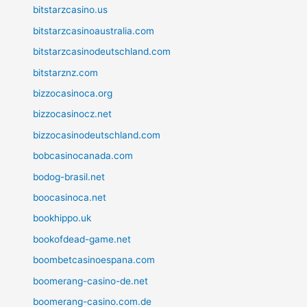
bitstarzcasino.us
bitstarzcasinoaustralia.com
bitstarzcasinodeutschland.com
bitstarznz.com
bizzocasinoca.org
bizzocasinocz.net
bizzocasinodeutschland.com
bobcasinocanada.com
bodog-brasil.net
boocasinoca.net
bookhippo.uk
bookofdead-game.net
boombetcasinoespana.com
boomerang-casino-de.net
boomerang-casino.com.de