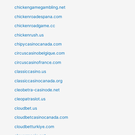
chickengamegambling.net
chickenroadespana.com
chickenroadgame.cc
chickenrush.us
chipycasinocanada.com
circuscasinobelgique.com
circuscasinofrance.com
classiccasino.us
classiccasinocanada.org
cleobetra-casinode.net
cleopatraslot.us
cloudbet.us
cloudbetcasinocanada.com
cloudbetturkiye.com