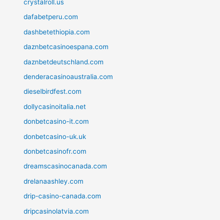
crystalroll.us
dafabetperu.com
dashbetethiopia.com
daznbetcasinoespana.com
daznbetdeutschland.com
denderacasinoaustralia.com
dieselbirdfest.com
dollycasinoitalia.net
donbetcasino-it.com
donbetcasino-uk.uk
donbetcasinofr.com
dreamscasinocanada.com
drelanaashley.com
drip-casino-canada.com
dripcasinolatvia.com