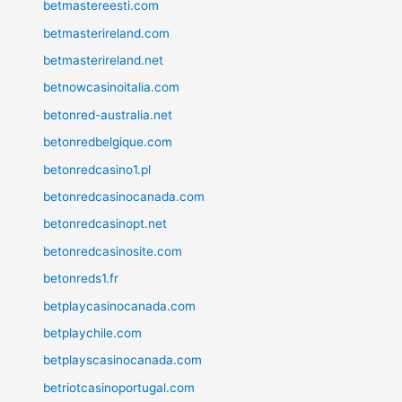
betmastereesti.com
betmasterireland.com
betmasterireland.net
betnowcasinoitalia.com
betonred-australia.net
betonredbelgique.com
betonredcasino1.pl
betonredcasinocanada.com
betonredcasinopt.net
betonredcasinosite.com
betonreds1.fr
betplaycasinocanada.com
betplaychile.com
betplayscasinocanada.com
betriotcasinoportugal.com