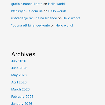
gratis binance-konto
on
Hello world!
https://th-ua.com.ua
on
Hello world!
ustvarjanje racuna na binance
on
Hello world!
"oppna ett binance-konto
on
Hello world!
Archives
July 2026
June 2026
May 2026
April 2026
March 2026
February 2026
January 2026