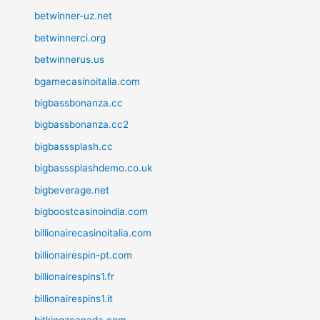
betwinner-uz.net
betwinnerci.org
betwinnerus.us
bgamecasinoitalia.com
bigbassbonanza.cc
bigbassbonanza.cc2
bigbasssplash.cc
bigbasssplashdemo.co.uk
bigbeverage.net
bigboostcasinoindia.com
billionairecasinoitalia.com
billionairespin-pt.com
billionairespins1.fr
billionairespins1.it
bitkingzcanada.com