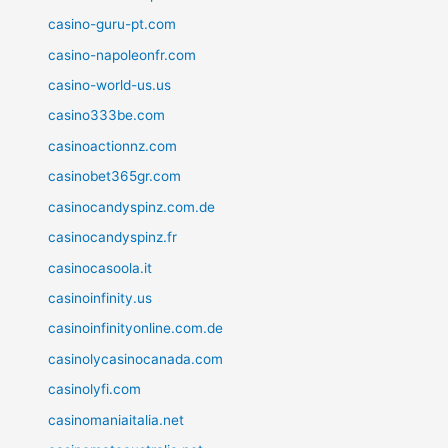
casino-guru-pt.com
casino-napoleonfr.com
casino-world-us.us
casino333be.com
casinoactionnz.com
casinobet365gr.com
casinocandyspinz.com.de
casinocandyspinz.fr
casinocasoola.it
casinoinfinity.us
casinoinfinityonline.com.de
casinolycasinocanada.com
casinolyfi.com
casinomaniaitalia.net