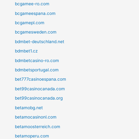
bcgamee-ro.com
bcgameespana.com
bcgamepl.com
bcgamesweden.com
bdmbet-deutschland.net
bdmbet1.cz
bdmbetcasino-ro.com
bdmbetsportugal.com
bet777casinoespana.com
bet99casinocanada.com
bet99casinocanada.org
betamobg.net
betamocasinonl.com
betamoosterreich.com
betamoperu.com