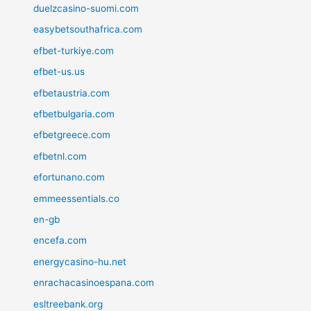
duelzcasino-suomi.com
easybetsouthafrica.com
efbet-turkiye.com
efbet-us.us
efbetaustria.com
efbetbulgaria.com
efbetgreece.com
efbetnl.com
efortunano.com
emmeessentials.co
en-gb
encefa.com
energycasino-hu.net
enrachacasinoespana.com
esltreebank.org