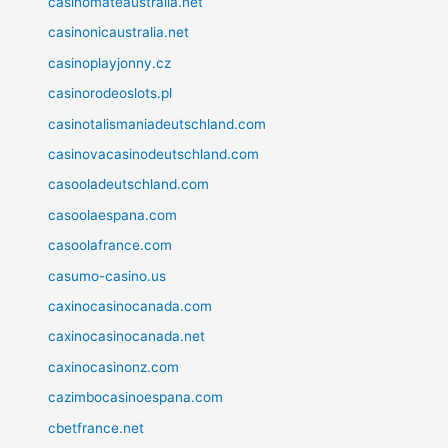
casinomateaustralia.net
casinonicaustralia.net
casinoplayjonny.cz
casinorodeoslots.pl
casinotalismaniadeutschland.com
casinovacasinodeutschland.com
casooladeutschland.com
casoolaespana.com
casoolafrance.com
casumo-casino.us
caxinocasinocanada.com
caxinocasinocanada.net
caxinocasinonz.com
cazimbocasinoespana.com
cbetfrance.net