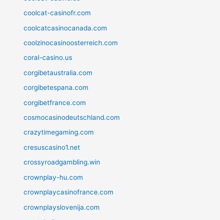
coolcat-casinofr.com
coolcatcasinocanada.com
coolzinocasinoosterreich.com
coral-casino.us
corgibetaustralia.com
corgibetespana.com
corgibetfrance.com
cosmocasinodeutschland.com
crazytimegaming.com
cresuscasino1.net
crossyroadgambling.win
crownplay-hu.com
crownplaycasinofrance.com
crownplayslovenija.com