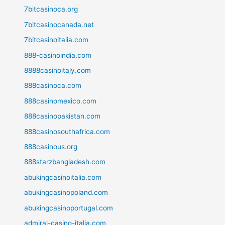
7bitcasinoca.org
7bitcasinocanada.net
7bitcasinoitalia.com
888-casinoindia.com
8888casinoitaly.com
888casinoca.com
888casinomexico.com
888casinopakistan.com
888casinosouthafrica.com
888casinous.org
888starzbangladesh.com
abukingcasinoitalia.com
abukingcasinopoland.com
abukingcasinoportugal.com
admiral-casino-italia.com