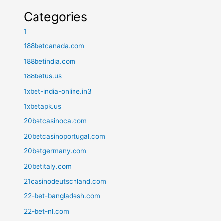
Categories
1
188betcanada.com
188betindia.com
188betus.us
1xbet-india-online.in3
1xbetapk.us
20betcasinoca.com
20betcasinoportugal.com
20betgermany.com
20betitaly.com
21casinodeutschland.com
22-bet-bangladesh.com
22-bet-nl.com