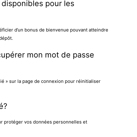
 disponibles pour les
éficier d’un bonus de bienvenue pouvant atteindre
dépôt.
cupérer mon mot de passe
ié » sur la page de connexion pour réinitialiser
sé?
our protéger vos données personnelles et