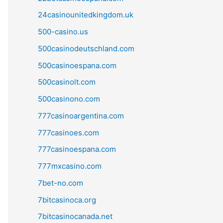
24casinounitedkingdom.uk
500-casino.us
500casinodeutschland.com
500casinoespana.com
500casinolt.com
500casinono.com
777casinoargentina.com
777casinoes.com
777casinoespana.com
777mxcasino.com
7bet-no.com
7bitcasinoca.org
7bitcasinocanada.net