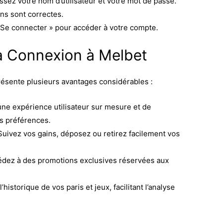
sez votre nom d’utilisateur et votre mot de passe.
ns sont correctes.
 Se connecter » pour accéder à votre compte.
a Connexion à Melbet
ésente plusieurs avantages considérables :
une expérience utilisateur sur mesure et de
s préférences.
uivez vos gains, déposez ou retirez facilement vos
dez à des promotions exclusives réservées aux
’historique de vos paris et jeux, facilitant l’analyse