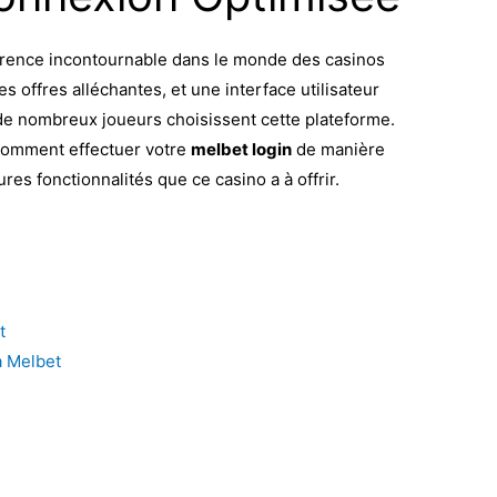
rence incontournable dans le monde des casinos
s offres alléchantes, et une interface utilisateur
e de nombreux joueurs choisissent cette plateforme.
 comment effectuer votre
melbet login
de manière
ures fonctionnalités que ce casino a à offrir.
t
à Melbet