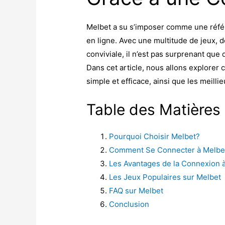
Melbet a su s’imposer comme une réfé
en ligne. Avec une multitude de jeux, de
conviviale, il n’est pas surprenant qu
Dans cet article, nous allons explorer
simple et efficace, ainsi que les meillie
Table des Matières
Pourquoi Choisir Melbet?
Comment Se Connecter à Melbe
Les Avantages de la Connexion 
Les Jeux Populaires sur Melbet
FAQ sur Melbet
Conclusion