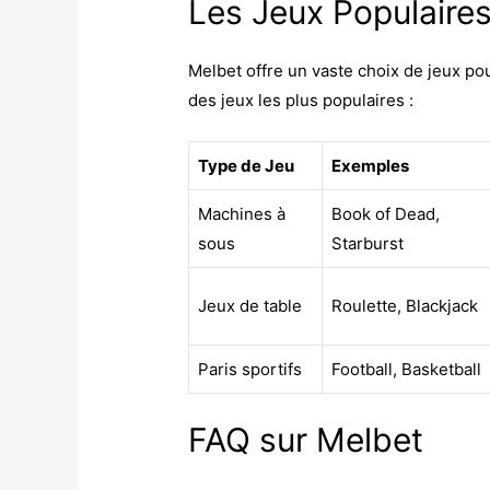
Les Jeux Populaire
Melbet offre un vaste choix de jeux pou
des jeux les plus populaires :
Type de Jeu
Exemples
Machines à
Book of Dead,
sous
Starburst
Jeux de table
Roulette, Blackjack
Paris sportifs
Football, Basketball
FAQ sur Melbet