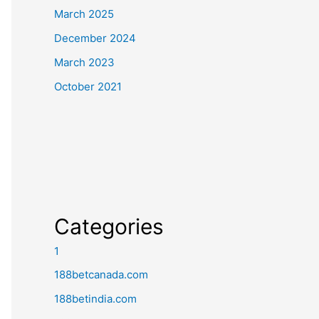
March 2025
December 2024
March 2023
October 2021
Categories
1
188betcanada.com
188betindia.com