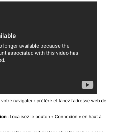
votre navigateur préféré et tapez l’adresse web de
ion :
Localisez le bouton « Connexion » en haut à