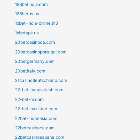
188betindia.com
188betus.us
1xbet-india-online.in3
1xbetapk.us
20betcasinoca.com
20betcasinoportugal.com
20betgermany.com
20betitaly.com
21casinodeutschland.com
22-bet-bangladesh.com
22-bet-nl.com
22-bet-pakistan.com
22bet-indonesia.com
22betcasinoca.com
22betcasinoespana.com