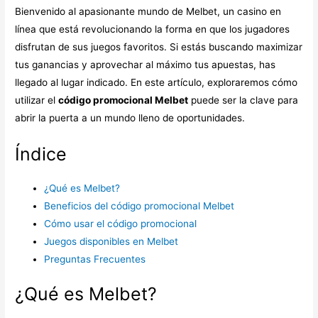
Bienvenido al apasionante mundo de Melbet, un casino en
línea que está revolucionando la forma en que los jugadores
disfrutan de sus juegos favoritos. Si estás buscando maximizar
tus ganancias y aprovechar al máximo tus apuestas, has
llegado al lugar indicado. En este artículo, exploraremos cómo
utilizar el
código promocional Melbet
puede ser la clave para
abrir la puerta a un mundo lleno de oportunidades.
Índice
¿Qué es Melbet?
Beneficios del código promocional Melbet
Cómo usar el código promocional
Juegos disponibles en Melbet
Preguntas Frecuentes
¿Qué es Melbet?