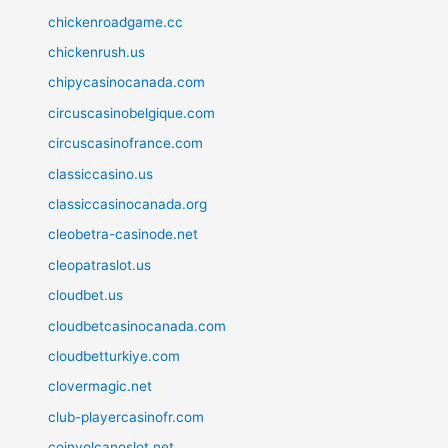
chickenroadgame.cc
chickenrush.us
chipycasinocanada.com
circuscasinobelgique.com
circuscasinofrance.com
classiccasino.us
classiccasinocanada.org
cleobetra-casinode.net
cleopatraslot.us
cloudbet.us
cloudbetcasinocanada.com
cloudbetturkiye.com
clovermagic.net
club-playercasinofr.com
coinvolcanoslot.net