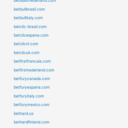
betblastnederland.com
betbullbrasil.com
betbullitaly.com
betclic-brasil.com
betclicespana.com
betclicnl.com
betclicuk.com
betfirstfrancais.com
betfirstnederland.com
betfurycanada.com
betfuryespana.com
betfuryitaly.com
betfurymexico.com
bethard.us
bethardfinland.com