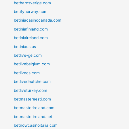
bethardsverige.com
betifynorway.com
betiniacasinocanada.com
betiniafinland.com
betiniaireland.com
betiniaus.us
betlive-ge.com
betlivebelgium.com
betlivecs.com
betlivedeutche.com
betliveturkey.com
betmastereesti.com
betmasterireland.com
betmasterireland.net
betnowcasinoitalia.com