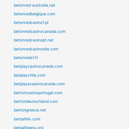
betonred-australia.net
betonredbelgique.com
betonredcasino1.pl
betonredcasinocanada.com
betonredcasinopt.net
betonredcasinosite.com
betonreds1.fr
betplaycasinocanada.com
betplaychile.com
betplayscasinocanada.com
betriotcasinoportugal.com
betriotdeutschland.com
betriotgreece.net
betsafelv.com
betsafeperu.org