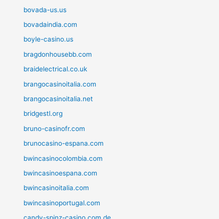
bovada-us.us
bovadaindia.com
boyle-casino.us
bragdonhousebb.com
braidelectrical.co.uk
brangocasinoitalia.com
brangocasinoitalia.net
bridgestl.org
bruno-casinofr.com
brunocasino-espana.com
bwincasinocolombia.com
bwincasinoespana.com
bwincasinoitalia.com
bwincasinoportugal.com
candy-spinz-casino.com.de