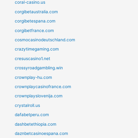
coral-casino.us
corgibetaustralia.com
corgibetespana.com
corgibetfrance.com
cosmocasinodeutschland.com
crazytimegaming.com
cresuscasino1.net
crossyroadgambling.win
crownplay-hu.com
crownplaycasinofrance.com
crownplayslovenija.com
crystalroll.us
dafabetperu.com
dashbetethiopia.com
daznbetcasinoespana.com