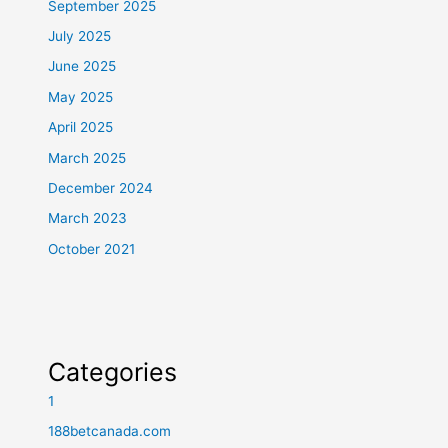
September 2025
July 2025
June 2025
May 2025
April 2025
March 2025
December 2024
March 2023
October 2021
Categories
1
188betcanada.com