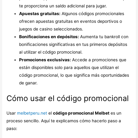
te proporciona un saldo adicional para jugar.
Apuestas gratuitas:
Algunos códigos promocionales
ofrecen apuestas gratuitas en eventos deportivos o
juegos de casino seleccionados.
Bonificaciones en depósitos:
Aumenta tu bankroll con
bonificaciones significativas en tus primeros depósitos
al utilizar el código promocional.
Promociones exclusivas:
Accede a promociones que
están disponibles solo para aquellos que utilizan el
código promocional, lo que significa más oportunidades
de ganar.
Cómo usar el código promocional
Usar
melbetperu.net
el
código promocional Melbet
es un
proceso sencillo. Aquí te explicamos cómo hacerlo paso a
paso: