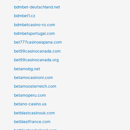
bdmbet-deutschland.net
bdmbet1.cz
bdmbetcasino-ro.com
bdmbetsportugal.com
bet777casinoespana.com
bet99casinocanada.com
bet99casinocanada.org
betamobg.net
betamocasinonl.com
betamoosterreich.com
betamoperu.com
betano-casino.us
betblastcasinouk.com
betblastfrance.com