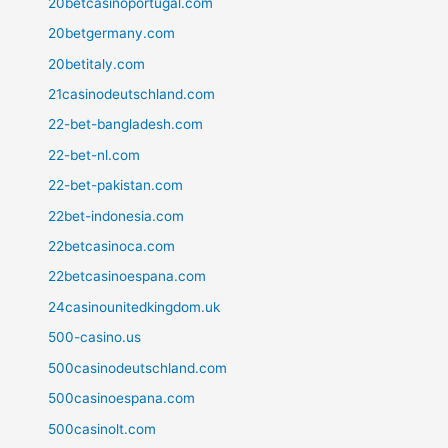
20betcasinoportugal.com
20betgermany.com
20betitaly.com
21casinodeutschland.com
22-bet-bangladesh.com
22-bet-nl.com
22-bet-pakistan.com
22bet-indonesia.com
22betcasinoca.com
22betcasinoespana.com
24casinounitedkingdom.uk
500-casino.us
500casinodeutschland.com
500casinoespana.com
500casinolt.com