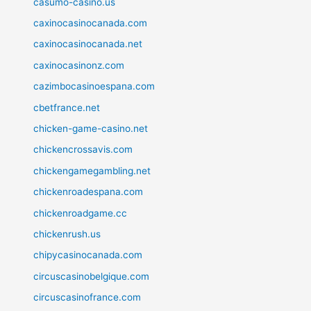
casumo-casino.us
caxinocasinocanada.com
caxinocasinocanada.net
caxinocasinonz.com
cazimbocasinoespana.com
cbetfrance.net
chicken-game-casino.net
chickencrossavis.com
chickengamegambling.net
chickenroadespana.com
chickenroadgame.cc
chickenrush.us
chipycasinocanada.com
circuscasinobelgique.com
circuscasinofrance.com