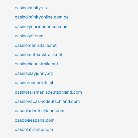
casinoinfinity.us
casinoinfinityonline.com.de
casinolycasinocanada.com
casinolyfi.com
casinomaniaitalia.net
casinomateaustralia.net
casinonicaustralia.net
casinoplayjonny.cz
casinorodeoslots.pl
casinotalismaniadeutschland.com
casinovacasinodeutschland.com
casooladeutschland.com
casoolaespana.com
casoolafrance.com