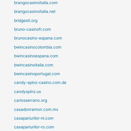
brangocasinoitalia.com
brangocasinoitalia.net
bridgestl.org
bruno-casinofr.com
brunocasino-espana.com
bwincasinocolombia.com
bwincasinoespana.com
bwincasinoitalia.com
bwincasinoportugal.com
candy-spinz-casino.com.de
candyspinz.us
carlosserrano.org
casadonramon.com.mx
casapariurilor-nl.com
casapariurilor-ro.com