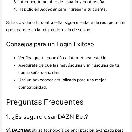
Introduce tu nombre de usuario y contraseña.
Haz clic en
Acceder
para ingresar a tu cuenta.
Si has olvidado tu contraseña, sigue el enlace de recuperación
que aparece en la página de inicio de sesión.
Consejos para un Login Exitoso
Verifica que tu conexión a internet sea estable.
Asegúrate de que las mayúsculas y minúsculas de tu
contraseña coincidan.
Usa un navegador actualizado para una mejor
compatibilidad.
Preguntas Frecuentes
1. ¿Es seguro usar DAZN Bet?
Sí,
DAZN Bet
utiliza tecnología de encriptación avanzada para