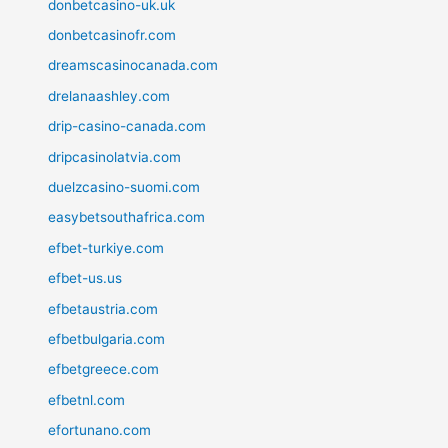
donbetcasino-uk.uk
donbetcasinofr.com
dreamscasinocanada.com
drelanaashley.com
drip-casino-canada.com
dripcasinolatvia.com
duelzcasino-suomi.com
easybetsouthafrica.com
efbet-turkiye.com
efbet-us.us
efbetaustria.com
efbetbulgaria.com
efbetgreece.com
efbetnl.com
efortunano.com