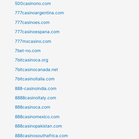
500casinono.com
777casinoargentina.com
777casinoes.com
777casinoespana.com
777mxcasino.com
7bet-no.com
7bitcasinoca.org
7bitcasinocanada.net
7bitcasinoitalia.com
888-casinoindia.com
8888casinoitaly.com
888casinoca.com
888casinomexico.com
888casinopakistan.com
888casinosouthafrica.com