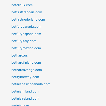
betclicuk.com
betfirstfrancais.com
betfirstnederland.com
betfurycanada.com
betfuryespana.com
betfuryitaly.com
betfurymexico.com
bethard.us
bethardfinland.com
bethardsverige.com
betifynorway.com
betiniacasinocanada.com
betiniafinland.com
betiniaireland.com
betiniaus.us