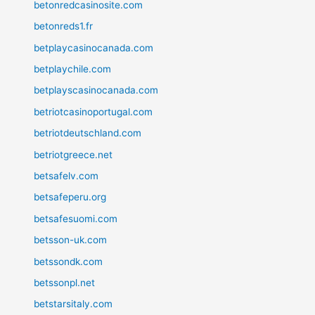
betonredcasinosite.com
betonreds1.fr
betplaycasinocanada.com
betplaychile.com
betplayscasinocanada.com
betriotcasinoportugal.com
betriotdeutschland.com
betriotgreece.net
betsafelv.com
betsafeperu.org
betsafesuomi.com
betsson-uk.com
betssondk.com
betssonpl.net
betstarsitaly.com