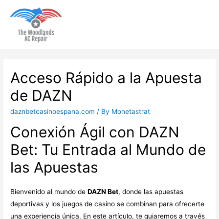
Main
Men
Acceso Rápido a la Apuesta
de DAZN
daznbetcasinoespana.com
/ By
Monetastrat
Conexión Ágil con DAZN
Bet: Tu Entrada al Mundo de
las Apuestas
Bienvenido al mundo de
DAZN Bet
, donde las apuestas
deportivas y los juegos de casino se combinan para ofrecerte
una experiencia única. En este artículo, te guiaremos a través