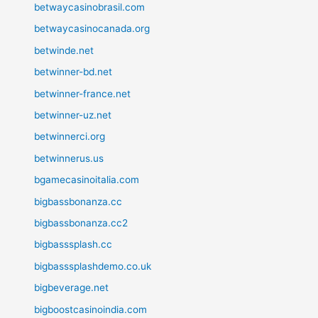
betwaycasinobrasil.com
betwaycasinocanada.org
betwinde.net
betwinner-bd.net
betwinner-france.net
betwinner-uz.net
betwinnerci.org
betwinnerus.us
bgamecasinoitalia.com
bigbassbonanza.cc
bigbassbonanza.cc2
bigbasssplash.cc
bigbasssplashdemo.co.uk
bigbeverage.net
bigboostcasinoindia.com