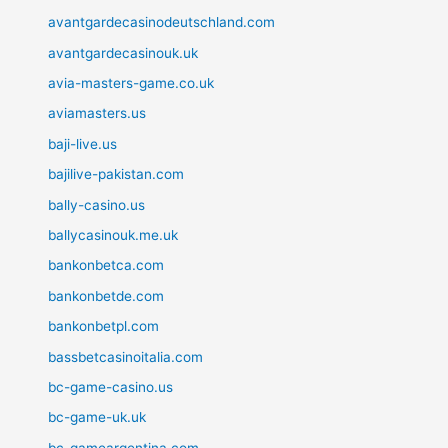
avantgardecasinodeutschland.com
avantgardecasinouk.uk
avia-masters-game.co.uk
aviamasters.us
baji-live.us
bajilive-pakistan.com
bally-casino.us
ballycasinouk.me.uk
bankonbetca.com
bankonbetde.com
bankonbetpl.com
bassbetcasinoitalia.com
bc-game-casino.us
bc-game-uk.uk
bc-gameargentina.com