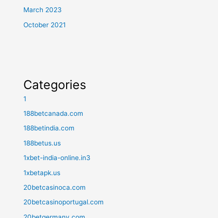
March 2023
October 2021
Categories
1
188betcanada.com
188betindia.com
188betus.us
1xbet-india-online.in3
1xbetapk.us
20betcasinoca.com
20betcasinoportugal.com
20betgermany.com