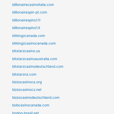
billionairecasinoitalia.com
billionairespin-pt.com
billionairespins1.fr
billionairespins1.it
bitkingzcanada.com
bitkingzcasinocanada.com
bitstarzcasino.us
bitstarzcasinoaustralia.com
bitstarzcasinodeutschland.com
bitstarznz.com
bizzocasinoca.org
bizzocasinocz.net
bizzocasinodeutschland.com
bobcasinocanada.com
bodog-brasil.net