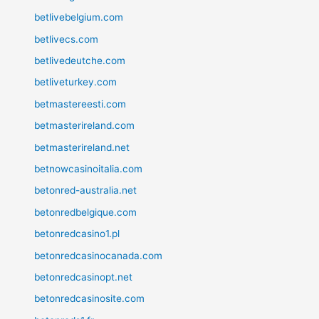
betlivebelgium.com
betlivecs.com
betlivedeutche.com
betliveturkey.com
betmastereesti.com
betmasterireland.com
betmasterireland.net
betnowcasinoitalia.com
betonred-australia.net
betonredbelgique.com
betonredcasino1.pl
betonredcasinocanada.com
betonredcasinopt.net
betonredcasinosite.com