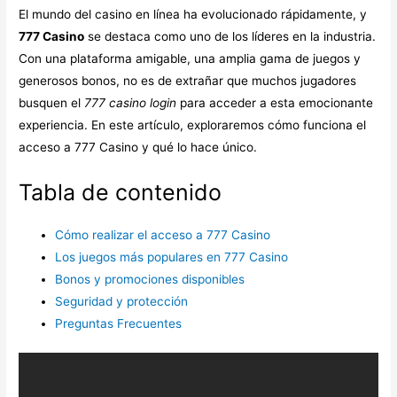
El mundo del casino en línea ha evolucionado rápidamente, y
777 Casino
se destaca como uno de los líderes en la industria.
Con una plataforma amigable, una amplia gama de juegos y
generosos bonos, no es de extrañar que muchos jugadores
busquen el
777 casino login
para acceder a esta emocionante
experiencia. En este artículo, exploraremos cómo funciona el
acceso a 777 Casino y qué lo hace único.
Tabla de contenido
Cómo realizar el acceso a 777 Casino
Los juegos más populares en 777 Casino
Bonos y promociones disponibles
Seguridad y protección
Preguntas Frecuentes