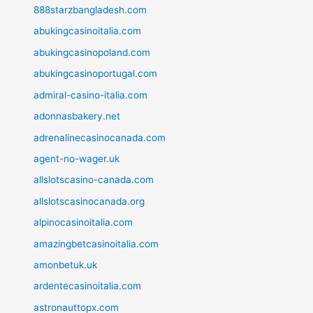
888starzbangladesh.com
abukingcasinoitalia.com
abukingcasinopoland.com
abukingcasinoportugal.com
admiral-casino-italia.com
adonnasbakery.net
adrenalinecasinocanada.com
agent-no-wager.uk
allslotscasino-canada.com
allslotscasinocanada.org
alpinocasinoitalia.com
amazingbetcasinoitalia.com
amonbetuk.uk
ardentecasinoitalia.com
astronauttopx.com