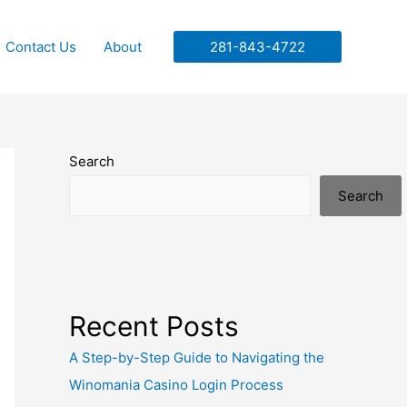
Contact Us
About
281-843-4722
Search
Search
Recent Posts
A Step-by-Step Guide to Navigating the
Winomania Casino Login Process