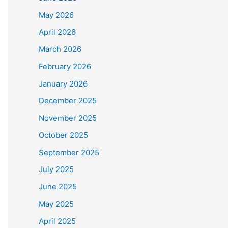
May 2026
April 2026
March 2026
February 2026
January 2026
December 2025
November 2025
October 2025
September 2025
July 2025
June 2025
May 2025
April 2025