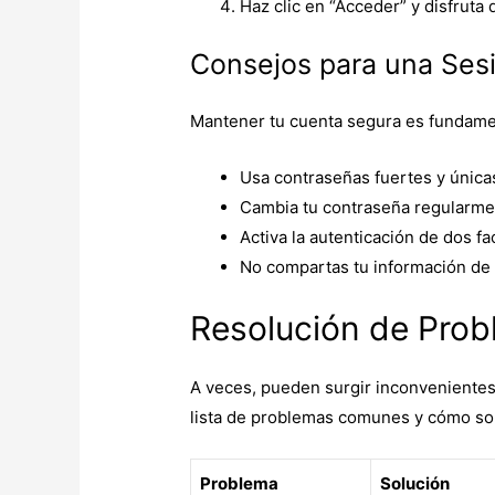
Haz clic en “Acceder” y disfruta 
Consejos para una Ses
Mantener tu cuenta segura es fundamen
Usa contraseñas fuertes y única
Cambia tu contraseña regularme
Activa la autenticación de dos fa
No compartas tu información de 
Resolución de Pro
A veces, pueden surgir inconvenientes 
lista de problemas comunes y cómo sol
Problema
Solución