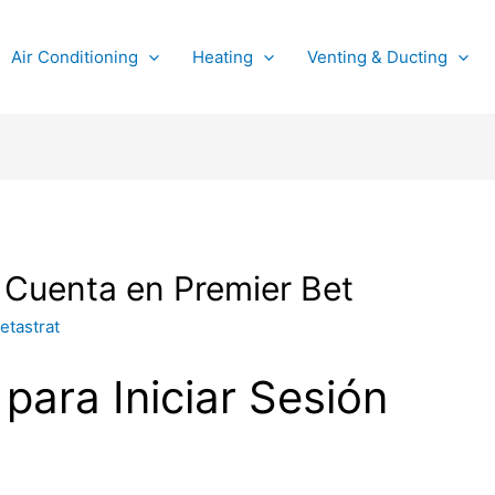
Air Conditioning
Heating
Venting & Ducting
 Cuenta en Premier Bet
tastrat
 para Iniciar Sesión
t