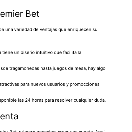
remier Bet
 de una variedad de ventajas que enriquecen su
tiene un diseño intuitivo que facilita la
sde tragamonedas hasta juegos de mesa, hay algo
ractivas para nuevos usuarios y promocciones
sponible las 24 horas para resolver cualquier duda.
enta
emier Bet, primero necesitas crear una cuenta. Aquí