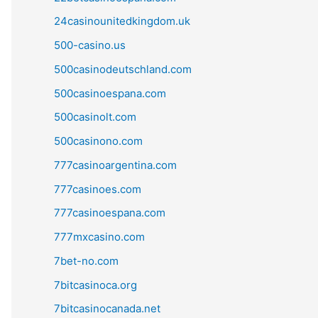
24casinounitedkingdom.uk
500-casino.us
500casinodeutschland.com
500casinoespana.com
500casinolt.com
500casinono.com
777casinoargentina.com
777casinoes.com
777casinoespana.com
777mxcasino.com
7bet-no.com
7bitcasinoca.org
7bitcasinocanada.net