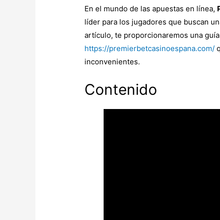
En el mundo de las apuestas en línea,
líder para los jugadores que buscan un
artículo, te proporcionaremos una guí
https://premierbetcasinoespana.com/
q
inconvenientes.
Contenido