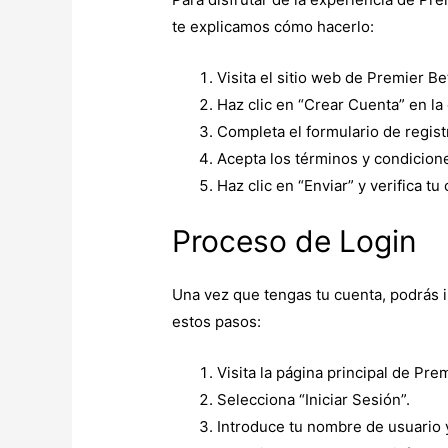
te explicamos cómo hacerlo:
Visita el sitio web de Premier Be
Haz clic en “Crear Cuenta” en la
Completa el formulario de regist
Acepta los términos y condicion
Haz clic en “Enviar” y verifica tu
Proceso de Login
Una vez que tengas tu cuenta, podrás i
estos pasos:
Visita la página principal de Pre
Selecciona “Iniciar Sesión”.
Introduce tu nombre de usuario 