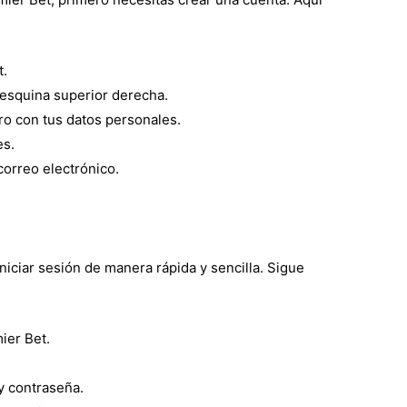
t.
 esquina superior derecha.
ro con tus datos personales.
es.
 correo electrónico.
niciar sesión de manera rápida y sencilla. Sigue
mier Bet.
y contraseña.