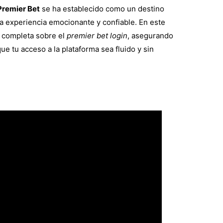
Premier Bet
se ha establecido como un destino
a experiencia emocionante y confiable. En este
a completa sobre el
premier bet login
, asegurando
ue tu acceso a la plataforma sea fluido y sin