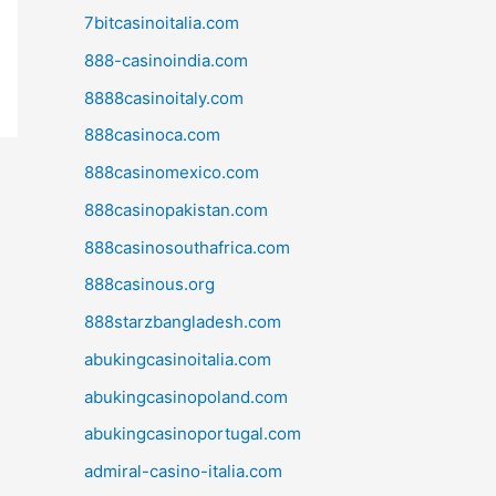
7bitcasinoitalia.com
888-casinoindia.com
8888casinoitaly.com
888casinoca.com
888casinomexico.com
888casinopakistan.com
888casinosouthafrica.com
888casinous.org
888starzbangladesh.com
abukingcasinoitalia.com
abukingcasinopoland.com
abukingcasinoportugal.com
admiral-casino-italia.com