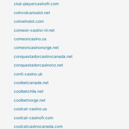
club-playercasinofr.com
coinvolcanoslot.net
coinwinslot.com
comeon-casino-nl.net
comeoncasino.us
comeoncasinonorge.net
conquestadorcasinocanada.net
conquestadorcasinonz.net
conti-casino.uk
coolbetcanada.net
coolbetchile.net
coolbetnorge.net
coolcat-casino.us
coolcat-casinofr.com
coolcatcasinocanada.com