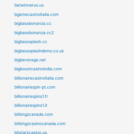
betwinnerus.us
bgamecasinoitalia.com
bigbassbonanza.cc
bigbassbonanza.cc2
bigbasssplash.cc
bigbasssplashdemo.co.uk
bigbeverage.net
bigboostcasinoindia.com
billionairecasinoitalia.com
billionairespin-pt.com
billionairespins1.fr
billionairespins1.it
bitkingzcanada.com
bitkingzcasinocanada.com
bitstarzcasino.us