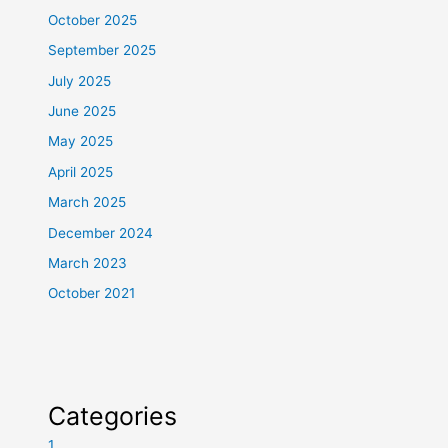
October 2025
September 2025
July 2025
June 2025
May 2025
April 2025
March 2025
December 2024
March 2023
October 2021
Categories
1