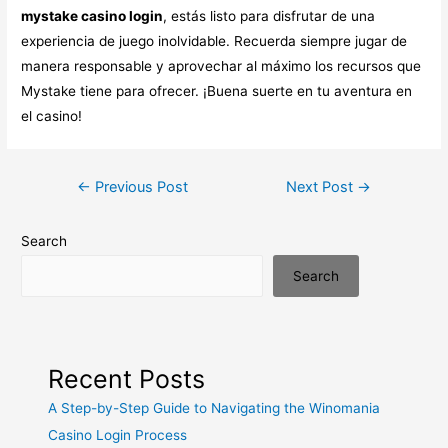
mystake casino login
, estás listo para disfrutar de una
experiencia de juego inolvidable. Recuerda siempre jugar de
manera responsable y aprovechar al máximo los recursos que
Mystake tiene para ofrecer. ¡Buena suerte en tu aventura en
el casino!
Post
←
Previous Post
Next Post
→
navigation
Search
Search
Recent Posts
A Step-by-Step Guide to Navigating the Winomania
Casino Login Process