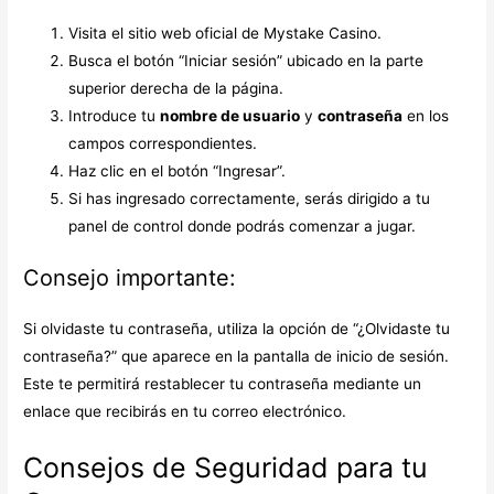
Visita el sitio web oficial de Mystake Casino.
Busca el botón “Iniciar sesión” ubicado en la parte
superior derecha de la página.
Introduce tu
nombre de usuario
y
contraseña
en los
campos correspondientes.
Haz clic en el botón “Ingresar”.
Si has ingresado correctamente, serás dirigido a tu
panel de control donde podrás comenzar a jugar.
Consejo importante:
Si olvidaste tu contraseña, utiliza la opción de “¿Olvidaste tu
contraseña?” que aparece en la pantalla de inicio de sesión.
Este te permitirá restablecer tu contraseña mediante un
enlace que recibirás en tu correo electrónico.
Consejos de Seguridad para tu