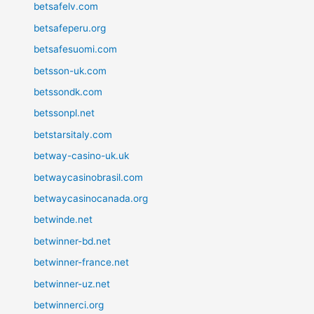
betsafelv.com
betsafeperu.org
betsafesuomi.com
betsson-uk.com
betssondk.com
betssonpl.net
betstarsitaly.com
betway-casino-uk.uk
betwaycasinobrasil.com
betwaycasinocanada.org
betwinde.net
betwinner-bd.net
betwinner-france.net
betwinner-uz.net
betwinnerci.org