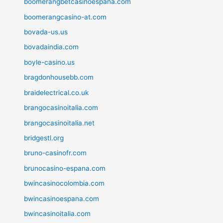
boomerangbetcasinoespana.com
boomerangcasino-at.com
bovada-us.us
bovadaindia.com
boyle-casino.us
bragdonhousebb.com
braidelectrical.co.uk
brangocasinoitalia.com
brangocasinoitalia.net
bridgestl.org
bruno-casinofr.com
brunocasino-espana.com
bwincasinocolombia.com
bwincasinoespana.com
bwincasinoitalia.com