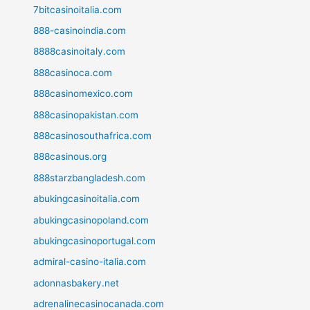
7bitcasinoitalia.com
888-casinoindia.com
8888casinoitaly.com
888casinoca.com
888casinomexico.com
888casinopakistan.com
888casinosouthafrica.com
888casinous.org
888starzbangladesh.com
abukingcasinoitalia.com
abukingcasinopoland.com
abukingcasinoportugal.com
admiral-casino-italia.com
adonnasbakery.net
adrenalinecasinocanada.com