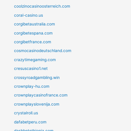
coolzinocasinoosterreich.com
coral-casino.us
corgibetaustralia.com
corgibetespana.com
corgibetfrance.com
cosmocasinodeutschland.com
crazytimegaming.com
cresuscasino1.net
crossyroadgambling.win
crownplay-hu.com
crownplaycasinofrance.com
crownplayslovenija.com
crystalroll.us
dafabetperu.com
dashbetethiopia.com