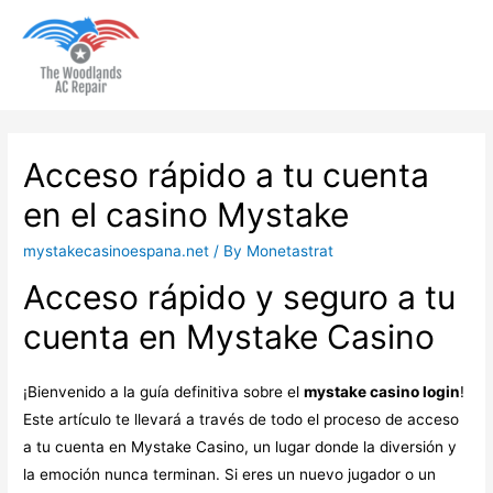
Main
Men
Acceso rápido a tu cuenta
en el casino Mystake
mystakecasinoespana.net
/ By
Monetastrat
Acceso rápido y seguro a tu
cuenta en Mystake Casino
¡Bienvenido a la guía definitiva sobre el
mystake casino login
!
Este artículo te llevará a través de todo el proceso de acceso
a tu cuenta en Mystake Casino, un lugar donde la diversión y
la emoción nunca terminan. Si eres un nuevo jugador o un