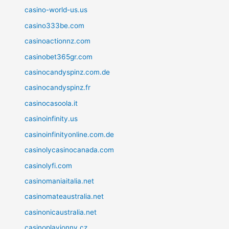
casino-world-us.us
casino333be.com
casinoactionnz.com
casinobet365gr.com
casinocandyspinz.com.de
casinocandyspinz.fr
casinocasoola.it
casinoinfinity.us
casinoinfinityonline.com.de
casinolycasinocanada.com
casinolyfi.com
casinomaniaitalia.net
casinomateaustralia.net
casinonicaustralia.net
casinoplayjonny.cz