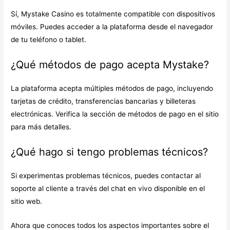
Sí, Mystake Casino es totalmente compatible con dispositivos
móviles. Puedes acceder a la plataforma desde el navegador
de tu teléfono o tablet.
¿Qué métodos de pago acepta Mystake?
La plataforma acepta múltiples métodos de pago, incluyendo
tarjetas de crédito, transferencias bancarias y billeteras
electrónicas. Verifica la sección de métodos de pago en el sitio
para más detalles.
¿Qué hago si tengo problemas técnicos?
Si experimentas problemas técnicos, puedes contactar al
soporte al cliente a través del chat en vivo disponible en el
sitio web.
Ahora que conoces todos los aspectos importantes sobre el