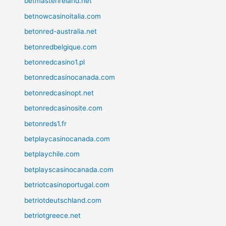
betmasterireland.net
betnowcasinoitalia.com
betonred-australia.net
betonredbelgique.com
betonredcasino1.pl
betonredcasinocanada.com
betonredcasinopt.net
betonredcasinosite.com
betonreds1.fr
betplaycasinocanada.com
betplaychile.com
betplayscasinocanada.com
betriotcasinoportugal.com
betriotdeutschland.com
betriotgreece.net