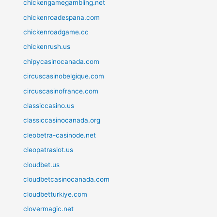
chickengamegambling.net
chickenroadespana.com
chickenroadgame.cc
chickenrush.us
chipycasinocanada.com
circuscasinobelgique.com
circuscasinofrance.com
classiccasino.us
classiccasinocanada.org
cleobetra-casinode.net
cleopatraslot.us
cloudbet.us
cloudbetcasinocanada.com
cloudbetturkiye.com
clovermagic.net