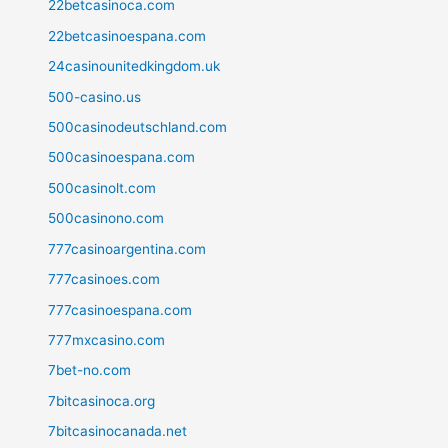
22betcasinoca.com
22betcasinoespana.com
24casinounitedkingdom.uk
500-casino.us
500casinodeutschland.com
500casinoespana.com
500casinolt.com
500casinono.com
777casinoargentina.com
777casinoes.com
777casinoespana.com
777mxcasino.com
7bet-no.com
7bitcasinoca.org
7bitcasinocanada.net