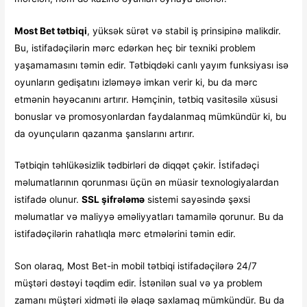
Most Bet tətbiqi
, yüksək sürət və stabil iş prinsipinə malikdir.
Bu, istifadəçilərin mərc edərkən heç bir texniki problem
yaşamamasını təmin edir. Tətbiqdəki canlı yayım funksiyası isə
oyunların gedişatını izləməyə imkan verir ki, bu da mərc
etmənin həyəcanını artırır. Həmçinin, tətbiq vasitəsilə xüsusi
bonuslar və promosyonlardan faydalanmaq mümkündür ki, bu
da oyunçuların qazanma şanslarını artırır.
Tətbiqin təhlükəsizlik tədbirləri də diqqət çəkir. İstifadəçi
məlumatlarının qorunması üçün ən müasir texnologiyalardan
istifadə olunur.
SSL şifrələmə
sistemi sayəsində şəxsi
məlumatlar və maliyyə əməliyyatları tamamilə qorunur. Bu da
istifadəçilərin rahatlıqla mərc etmələrini təmin edir.
Son olaraq, Most Bet-in mobil tətbiqi istifadəçilərə 24/7
müştəri dəstəyi təqdim edir. İstənilən sual və ya problem
zamanı müştəri xidməti ilə əlaqə saxlamaq mümkündür. Bu da