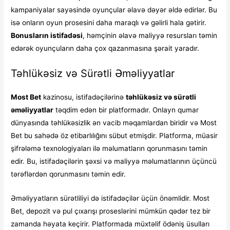
kampaniyalar sayəsində oyunçular əlavə dəyər əldə edirlər. Bu
isə onların oyun prosesini daha maraqlı və gəlirli hala gətirir.
Bonusların istifadəsi
, həmçinin əlavə maliyyə resursları təmin
edərək oyunçuların daha çox qazanmasına şərait yaradır.
Təhlükəsiz və Sürətli Əməliyyatlar
Most Bet
kazinosu, istifadəçilərinə
təhlükəsiz və sürətli
əməliyyatlar
təqdim edən bir platformadır. Onlayn qumar
dünyasında təhlükəsizlik ən vacib məqamlardan biridir və Most
Bet bu sahədə öz etibarlılığını sübut etmişdir. Platforma, müasir
şifrələmə texnologiyaları ilə məlumatların qorunmasını təmin
edir. Bu, istifadəçilərin şəxsi və maliyyə məlumatlarının üçüncü
tərəflərdən qorunmasını təmin edir.
Əməliyyatların sürətliliyi də istifadəçilər üçün önəmlidir. Most
Bet, depozit və pul çıxarışı proseslərini mümkün qədər tez bir
zamanda həyata keçirir. Platformada müxtəlif ödəniş üsulları