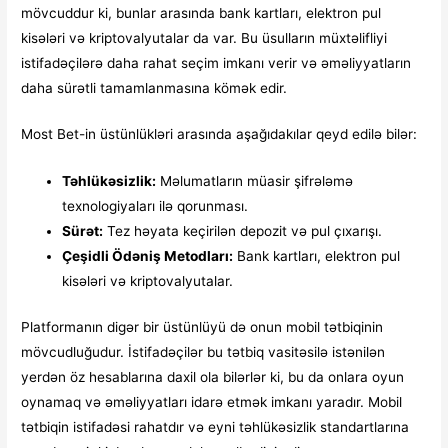
mövcuddur ki, bunlar arasında bank kartları, elektron pul
kisələri və kriptovalyutalar da var. Bu üsulların müxtəlifliyi
istifadəçilərə daha rahat seçim imkanı verir və əməliyyatların
daha sürətli tamamlanmasına kömək edir.
Most Bet-in üstünlükləri arasında aşağıdakılar qeyd edilə bilər:
Təhlükəsizlik:
Məlumatların müasir şifrələmə
texnologiyaları ilə qorunması.
Sürət:
Tez həyata keçirilən depozit və pul çıxarışı.
Çeşidli Ödəniş Metodları:
Bank kartları, elektron pul
kisələri və kriptovalyutalar.
Platformanın digər bir üstünlüyü də onun mobil tətbiqinin
mövcudluğudur. İstifadəçilər bu tətbiq vasitəsilə istənilən
yerdən öz hesablarına daxil ola bilərlər ki, bu da onlara oyun
oynamaq və əməliyyatları idarə etmək imkanı yaradır. Mobil
tətbiqin istifadəsi rahatdır və eyni təhlükəsizlik standartlarına