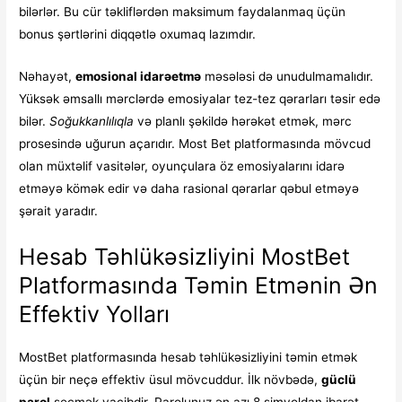
bilərlər. Bu cür təkliflərdən maksimum faydalanmaq üçün
bonus şərtlərini diqqətlə oxumaq lazımdır.
Nəhayət,
emosional idarəetmə
məsələsi də unudulmamalıdır.
Yüksək əmsallı mərclərdə emosiyalar tez-tez qərarları təsir edə
bilər.
Soğukkanlılıqla
və planlı şəkildə hərəkət etmək, mərc
prosesində uğurun açarıdır. Most Bet platformasında mövcud
olan müxtəlif vasitələr, oyunçulara öz emosiyalarını idarə
etməyə kömək edir və daha rasional qərarlar qəbul etməyə
şərait yaradır.
Hesab Təhlükəsizliyini MostBet
Platformasında Təmin Etmənin Ən
Effektiv Yolları
MostBet platformasında hesab təhlükəsizliyini təmin etmək
üçün bir neçə effektiv üsul mövcuddur. İlk növbədə,
güclü