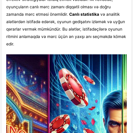
oyunçuların canlı mərc zamanı diqqətli olması və doğru
zamanda mərc etməsi önəmlidir.
Canlı statistika
və analitik
alətlərdən istifadə edərək, oyunun gedişatını izləmək və uyğun
qərarlar vermək mümkündür. Bu alətlər, istifadəçilərə oyunun
ritmini anlamaqda və mərc üçün ən yaxşı anı seçməkdə kömək
edir.