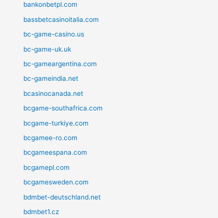
bankonbetpl.com
bassbetcasinoitalia.com
bc-game-casino.us
bc-game-uk.uk
bc-gameargentina.com
bc-gameindia.net
bcasinocanada.net
bcgame-southafrica.com
bcgame-turkiye.com
bcgamee-ro.com
bcgameespana.com
bcgamepl.com
bcgamesweden.com
bdmbet-deutschland.net
bdmbet1.cz