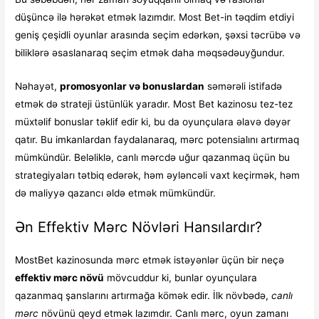
düşüncə ilə hərəkət etmək lazımdır. Most Bet-in təqdim etdiyi
geniş çeşidli oyunlar arasında seçim edərkən, şəxsi təcrübə və
biliklərə əsaslanaraq seçim etmək daha məqsədəuyğundur.
Nəhayət,
promosyonlar və bonuslardan
səmərəli istifadə
etmək də strateji üstünlük yaradır. Most Bet kazinosu tez-tez
müxtəlif bonuslar təklif edir ki, bu da oyunçulara əlavə dəyər
qatır. Bu imkanlardan faydalanaraq, mərc potensialını artırmaq
mümkündür. Beləliklə, canlı mərcdə uğur qazanmaq üçün bu
strategiyaları tətbiq edərək, həm əyləncəli vaxt keçirmək, həm
də maliyyə qazancı əldə etmək mümkündür.
Ən Effektiv Mərc Növləri Hansılardır?
MostBet kazinosunda mərc etmək istəyənlər üçün bir neçə
effektiv mərc növü
mövcuddur ki, bunlar oyunçulara
qazanmaq şanslarını artırmağa kömək edir. İlk növbədə,
canlı
mərc
növünü qeyd etmək lazımdır. Canlı mərc, oyun zamanı