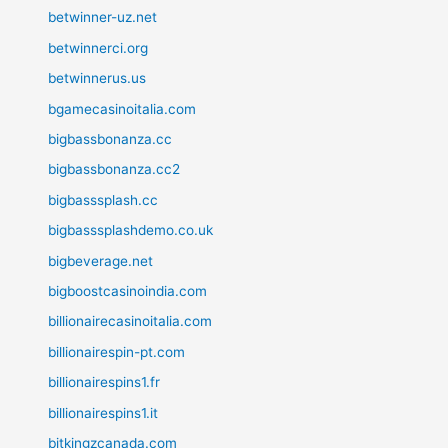
betwinner-uz.net
betwinnerci.org
betwinnerus.us
bgamecasinoitalia.com
bigbassbonanza.cc
bigbassbonanza.cc2
bigbasssplash.cc
bigbasssplashdemo.co.uk
bigbeverage.net
bigboostcasinoindia.com
billionairecasinoitalia.com
billionairespin-pt.com
billionairespins1.fr
billionairespins1.it
bitkingzcanada.com