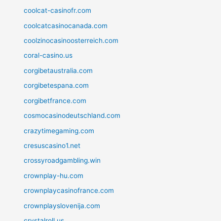
coolcat-casinofr.com
coolcatcasinocanada.com
coolzinocasinoosterreich.com
coral-casino.us
corgibetaustralia.com
corgibetespana.com
corgibetfrance.com
cosmocasinodeutschland.com
crazytimegaming.com
cresuscasino1.net
crossyroadgambling.win
crownplay-hu.com
crownplaycasinofrance.com
crownplayslovenija.com
crystalroll.us