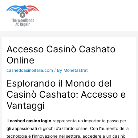
Main
Men
Accesso Casinò Cashato
Online
cashedcasinoitalia.com
/ By
Monetastrat
Esplorando il Mondo del
Casinò Cashato: Accesso e
Vantaggi
Il
cashed casino login
rappresenta un importante passo per
gli appassionati di giochi d’azzardo online. Con l’aumento della
tecnologia e l’innovazione nel settore, accedere a un casinò