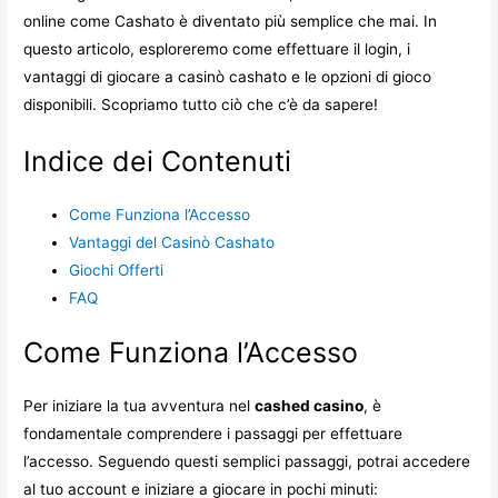
online come Cashato è diventato più semplice che mai. In
questo articolo, esploreremo come effettuare il login, i
vantaggi di giocare a casinò cashato e le opzioni di gioco
disponibili. Scopriamo tutto ciò che c’è da sapere!
Indice dei Contenuti
Come Funziona l’Accesso
Vantaggi del Casinò Cashato
Giochi Offerti
FAQ
Come Funziona l’Accesso
Per iniziare la tua avventura nel
cashed casino
, è
fondamentale comprendere i passaggi per effettuare
l’accesso. Seguendo questi semplici passaggi, potrai accedere
al tuo account e iniziare a giocare in pochi minuti: