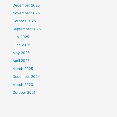
December 2025
November 2025
October 2025
September 2025
July 2025
June 2025
May 2025
April 2025
March 2025
December 2024
March 2023
October 2021