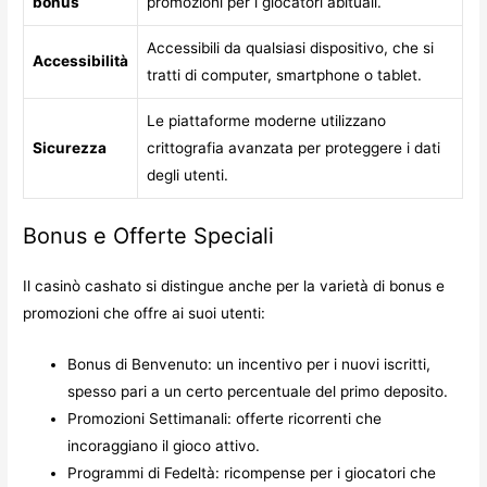
bonus
promozioni per i giocatori abituali.
Accessibili da qualsiasi dispositivo, che si
Accessibilità
tratti di computer, smartphone o tablet.
Le piattaforme moderne utilizzano
Sicurezza
crittografia avanzata per proteggere i dati
degli utenti.
Bonus e Offerte Speciali
Il casinò cashato si distingue anche per la varietà di bonus e
promozioni che offre ai suoi utenti:
Bonus di Benvenuto: un incentivo per i nuovi iscritti,
spesso pari a un certo percentuale del primo deposito.
Promozioni Settimanali: offerte ricorrenti che
incoraggiano il gioco attivo.
Programmi di Fedeltà: ricompense per i giocatori che