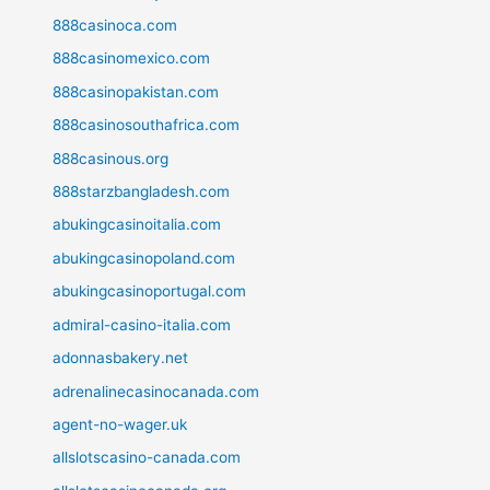
888casinoca.com
888casinomexico.com
888casinopakistan.com
888casinosouthafrica.com
888casinous.org
888starzbangladesh.com
abukingcasinoitalia.com
abukingcasinopoland.com
abukingcasinoportugal.com
admiral-casino-italia.com
adonnasbakery.net
adrenalinecasinocanada.com
agent-no-wager.uk
allslotscasino-canada.com