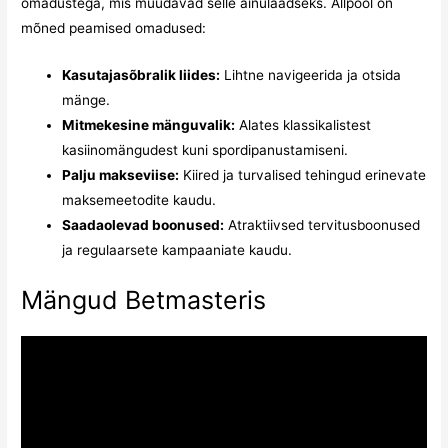
omadustega, mis muudavad selle ainulaadseks. Allpool on
mõned peamised omadused:
Kasutajasõbralik liides:
Lihtne navigeerida ja otsida
mänge.
Mitmekesine mänguvalik:
Alates klassikalistest
kasiinomängudest kuni spordipanustamiseni.
Palju makseviise:
Kiired ja turvalised tehingud erinevate
maksemeetodite kaudu.
Saadaolevad boonused:
Atraktiivsed tervitusboonused
ja regulaarsete kampaaniate kaudu.
Mängud Betmasteris