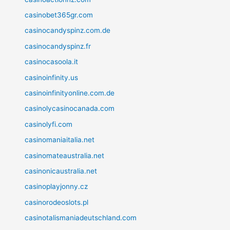
casinobet365gr.com
casinocandyspinz.com.de
casinocandyspinz.fr
casinocasoola.it
casinoinfinity.us
casinoinfinityonline.com.de
casinolycasinocanada.com
casinolyfi.com
casinomaniaitalia.net
casinomateaustralia.net
casinonicaustralia.net
casinoplayjonny.cz
casinorodeoslots.pl
casinotalismaniadeutschland.com