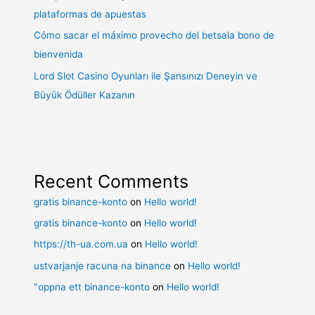
plataformas de apuestas
Cómo sacar el máximo provecho del betsala bono de
bienvenida
Lord Slot Casino Oyunları ile Şansınızı Deneyin ve
Büyük Ödüller Kazanın
Recent Comments
gratis binance-konto
on
Hello world!
gratis binance-konto
on
Hello world!
https://th-ua.com.ua
on
Hello world!
ustvarjanje racuna na binance
on
Hello world!
"oppna ett binance-konto
on
Hello world!