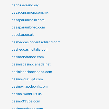
carlosserrano.org
casadonramon.com.mx
casapariurilor-nl.com
casapariurilor-ro.com
cascbar.co.uk
cashedcasinodeutschland.com
cashedcasinoitalia.com
casinadofrance.com
casiniacasinocanada.net
casiniacasinoespana.com
casino-guru-pt.com
casino-napoleonfr.com
casino-world-us.us
casino333be.com
casinoactionnz.com