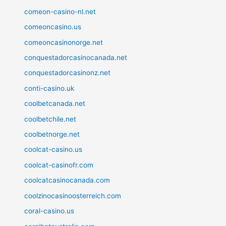
comeon-casino-nl.net
comeoncasino.us
comeoncasinonorge.net
conquestadorcasinocanada.net
conquestadorcasinonz.net
conti-casino.uk
coolbetcanada.net
coolbetchile.net
coolbetnorge.net
coolcat-casino.us
coolcat-casinofr.com
coolcatcasinocanada.com
coolzinocasinoosterreich.com
coral-casino.us