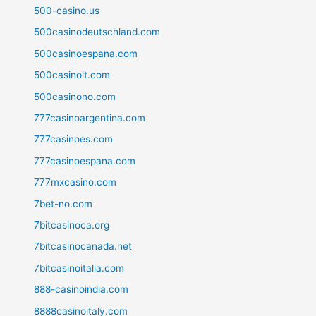
500-casino.us
500casinodeutschland.com
500casinoespana.com
500casinolt.com
500casinono.com
777casinoargentina.com
777casinoes.com
777casinoespana.com
777mxcasino.com
7bet-no.com
7bitcasinoca.org
7bitcasinocanada.net
7bitcasinoitalia.com
888-casinoindia.com
8888casinoitaly.com