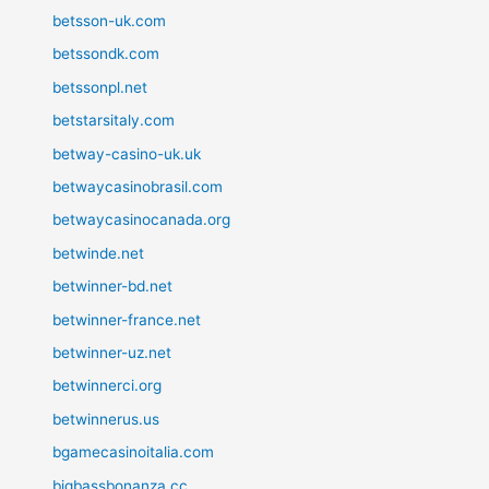
betsson-uk.com
betssondk.com
betssonpl.net
betstarsitaly.com
betway-casino-uk.uk
betwaycasinobrasil.com
betwaycasinocanada.org
betwinde.net
betwinner-bd.net
betwinner-france.net
betwinner-uz.net
betwinnerci.org
betwinnerus.us
bgamecasinoitalia.com
bigbassbonanza.cc