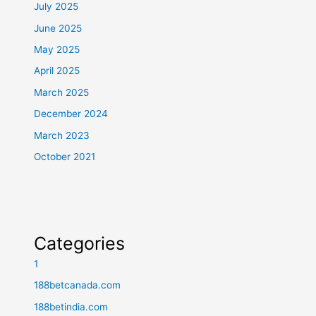
July 2025
June 2025
May 2025
April 2025
March 2025
December 2024
March 2023
October 2021
Categories
1
188betcanada.com
188betindia.com