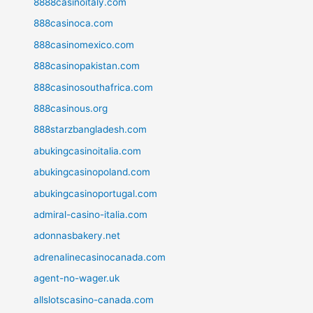
8888casinoitaly.com
888casinoca.com
888casinomexico.com
888casinopakistan.com
888casinosouthafrica.com
888casinous.org
888starzbangladesh.com
abukingcasinoitalia.com
abukingcasinopoland.com
abukingcasinoportugal.com
admiral-casino-italia.com
adonnasbakery.net
adrenalinecasinocanada.com
agent-no-wager.uk
allslotscasino-canada.com