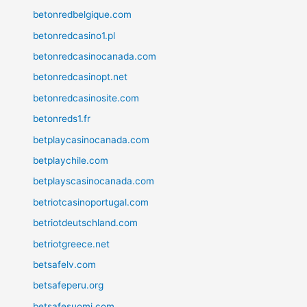
betonredbelgique.com
betonredcasino1.pl
betonredcasinocanada.com
betonredcasinopt.net
betonredcasinosite.com
betonreds1.fr
betplaycasinocanada.com
betplaychile.com
betplayscasinocanada.com
betriotcasinoportugal.com
betriotdeutschland.com
betriotgreece.net
betsafelv.com
betsafeperu.org
betsafesuomi.com