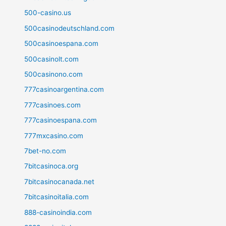
500-casino.us
500casinodeutschland.com
500casinoespana.com
500casinolt.com
500casinono.com
777casinoargentina.com
777casinoes.com
777casinoespana.com
777mxcasino.com
7bet-no.com
7bitcasinoca.org
7bitcasinocanada.net
7bitcasinoitalia.com
888-casinoindia.com