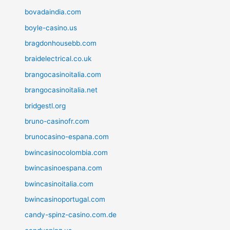
bovadaindia.com
boyle-casino.us
bragdonhousebb.com
braidelectrical.co.uk
brangocasinoitalia.com
brangocasinoitalia.net
bridgestl.org
bruno-casinofr.com
brunocasino-espana.com
bwincasinocolombia.com
bwincasinoespana.com
bwincasinoitalia.com
bwincasinoportugal.com
candy-spinz-casino.com.de