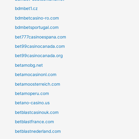
bdmbet1.cz
bdmbetcasino-ro.com
bdmbetsportugal.com
bet777casinoespana.com
bet99casinocanada.com
bet99casinocanada.org
betamobg.net
betamocasinonl.com
betamoosterreich.com
betamoperu.com
betano-casino.us
betblastcasinouk.com
betblastfrance.com
betblastnederland.com