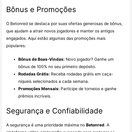
Bônus e Promoções
O Betonred se destaca por suas ofertas generosas de bônus,
que ajudam a atrair novos jogadores e manter os antigos
engajados. Aqui estão algumas das promoções mais
populares:
Bônus de Boas-Vindas:
Novo jogador? Ganhe um
bônus de 100% no seu primeiro depósito.
Rodadas Grátis:
Receba rodadas grátis em caça-
níqueis selecionados a cada semana.
Promoções Mensais:
Participe de torneios e ganhe
prêmios incríveis.
Segurança e Confiabilidade
A segurança é uma prioridade máxima no
Betonred
. A