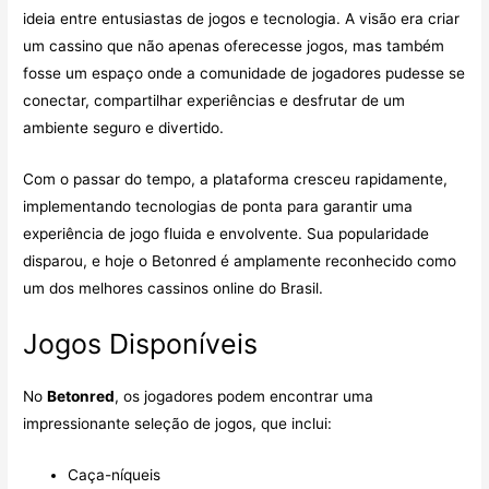
ideia entre entusiastas de jogos e tecnologia. A visão era criar
um cassino que não apenas oferecesse jogos, mas também
fosse um espaço onde a comunidade de jogadores pudesse se
conectar, compartilhar experiências e desfrutar de um
ambiente seguro e divertido.
Com o passar do tempo, a plataforma cresceu rapidamente,
implementando tecnologias de ponta para garantir uma
experiência de jogo fluida e envolvente. Sua popularidade
disparou, e hoje o Betonred é amplamente reconhecido como
um dos melhores cassinos online do Brasil.
Jogos Disponíveis
No
Betonred
, os jogadores podem encontrar uma
impressionante seleção de jogos, que inclui:
Caça-níqueis