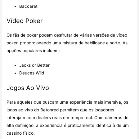
Baccarat
Vídeo Poker
Os fãs de poker podem desfrutar de várias versões de vídeo
poker, proporcionando uma mistura de habilidade e sorte. As
opções populares incluem:
Jacks or Better
Deuces Wild
Jogos Ao Vivo
Para aqueles que buscam uma experiência mais imersiva, os
jogos ao vivo do Betonred permitem que os jogadores
interajam com dealers reais em tempo real. Com câmeras de
alta definição, a experiência é praticamente idêntica à de um
cassino físico.