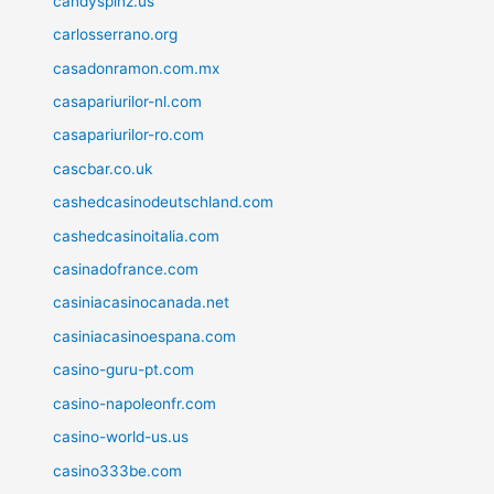
candyspinz.us
carlosserrano.org
casadonramon.com.mx
casapariurilor-nl.com
casapariurilor-ro.com
cascbar.co.uk
cashedcasinodeutschland.com
cashedcasinoitalia.com
casinadofrance.com
casiniacasinocanada.net
casiniacasinoespana.com
casino-guru-pt.com
casino-napoleonfr.com
casino-world-us.us
casino333be.com