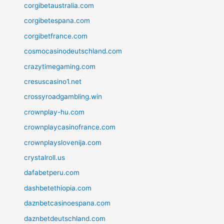
corgibetaustralia.com
corgibetespana.com
corgibetfrance.com
cosmocasinodeutschland.com
crazytimegaming.com
cresuscasino1.net
crossyroadgambling.win
crownplay-hu.com
crownplaycasinofrance.com
crownplayslovenija.com
crystalroll.us
dafabetperu.com
dashbetethiopia.com
daznbetcasinoespana.com
daznbetdeutschland.com