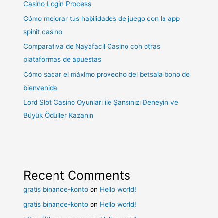
Casino Login Process
Cómo mejorar tus habilidades de juego con la app
spinit casino
Comparativa de Nayafacil Casino con otras
plataformas de apuestas
Cómo sacar el máximo provecho del betsala bono de
bienvenida
Lord Slot Casino Oyunları ile Şansınızı Deneyin ve
Büyük Ödüller Kazanın
Recent Comments
gratis binance-konto
on
Hello world!
gratis binance-konto
on
Hello world!