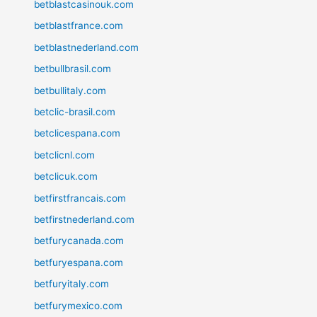
betblastcasinouk.com
betblastfrance.com
betblastnederland.com
betbullbrasil.com
betbullitaly.com
betclic-brasil.com
betclicespana.com
betclicnl.com
betclicuk.com
betfirstfrancais.com
betfirstnederland.com
betfurycanada.com
betfuryespana.com
betfuryitaly.com
betfurymexico.com