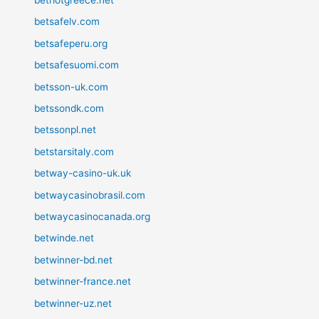
betsafelv.com
betsafeperu.org
betsafesuomi.com
betsson-uk.com
betssondk.com
betssonpl.net
betstarsitaly.com
betway-casino-uk.uk
betwaycasinobrasil.com
betwaycasinocanada.org
betwinde.net
betwinner-bd.net
betwinner-france.net
betwinner-uz.net