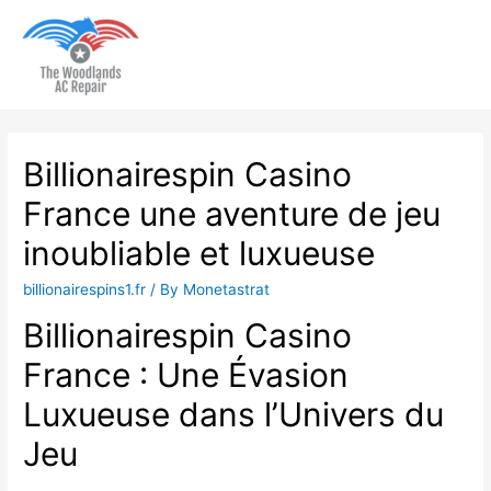
Main
Men
Billionairespin Casino
France une aventure de jeu
inoubliable et luxueuse
billionairespins1.fr
/ By
Monetastrat
Billionairespin Casino
France : Une Évasion
Luxueuse dans l’Univers du
Jeu