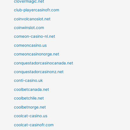
clovermagic.net
club-playercasinofr.com
coinvolcanoslot.net
coinwinslot.com
comeon-casino-nl.net
comeoncasino.us
comeoncasinonorge.net
conquestadorcasinocanada.net
conquestadorcasinonz.net
conti-casino.uk
coolbetcanada.net
coolbetchile.net
coolbetnorge.net
coolcat-casino.us
coolcat-casinofr.com