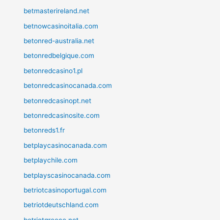
betmasterireland.net
betnowcasinoitalia.com
betonred-australia.net
betonredbelgique.com
betonredcasino1.pl
betonredcasinocanada.com
betonredcasinopt.net
betonredcasinosite.com
betonreds1.fr
betplaycasinocanada.com
betplaychile.com
betplayscasinocanada.com
betriotcasinoportugal.com
betriotdeutschland.com
betriotgreece.net