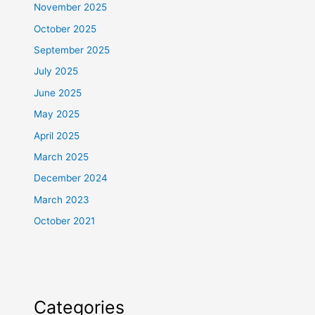
November 2025
October 2025
September 2025
July 2025
June 2025
May 2025
April 2025
March 2025
December 2024
March 2023
October 2021
Categories