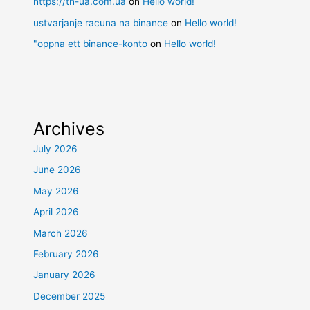
https://th-ua.com.ua
on
Hello world!
ustvarjanje racuna na binance
on
Hello world!
"oppna ett binance-konto
on
Hello world!
Archives
July 2026
June 2026
May 2026
April 2026
March 2026
February 2026
January 2026
December 2025