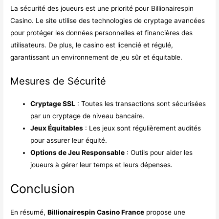
La sécurité des joueurs est une priorité pour Billionairespin
Casino. Le site utilise des technologies de cryptage avancées
pour protéger les données personnelles et financières des
utilisateurs. De plus, le casino est licencié et régulé,
garantissant un environnement de jeu sûr et équitable.
Mesures de Sécurité
Cryptage SSL
: Toutes les transactions sont sécurisées
par un cryptage de niveau bancaire.
Jeux Équitables
: Les jeux sont régulièrement audités
pour assurer leur équité.
Options de Jeu Responsable
: Outils pour aider les
joueurs à gérer leur temps et leurs dépenses.
Conclusion
En résumé,
Billionairespin Casino France
propose une