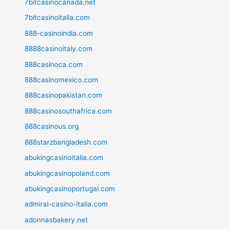
7bitcasinocanada.net
7bitcasinoitalia.com
888-casinoindia.com
8888casinoitaly.com
888casinoca.com
888casinomexico.com
888casinopakistan.com
888casinosouthafrica.com
888casinous.org
888starzbangladesh.com
abukingcasinoitalia.com
abukingcasinopoland.com
abukingcasinoportugal.com
admiral-casino-italia.com
adonnasbakery.net