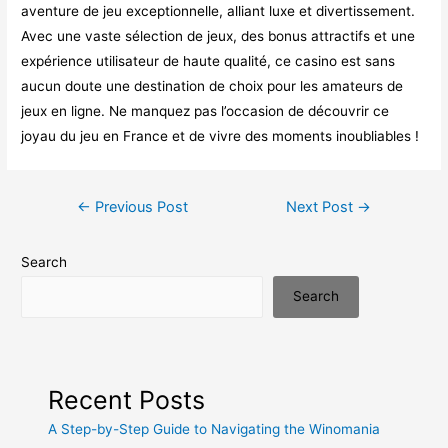
aventure de jeu exceptionnelle, alliant luxe et divertissement.
Avec une vaste sélection de jeux, des bonus attractifs et une
expérience utilisateur de haute qualité, ce casino est sans
aucun doute une destination de choix pour les amateurs de
jeux en ligne. Ne manquez pas l’occasion de découvrir ce
joyau du jeu en France et de vivre des moments inoubliables !
Post
←
Previous Post
Next Post
→
navigation
Search
Search
Recent Posts
A Step-by-Step Guide to Navigating the Winomania