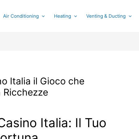
Air Conditioning
Heating
Venting & Ducting
o Italia il Gioco che
n Ricchezze
Casino Italia: Il Tuo
Fortuna