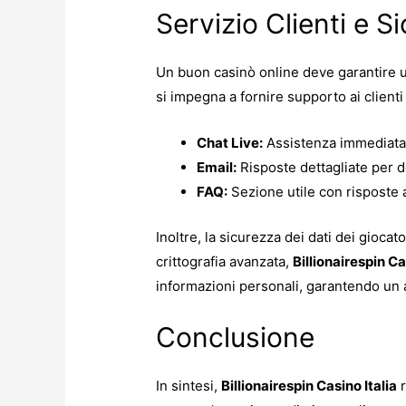
Servizio Clienti e S
Un buon casinò online deve garantire un
si impegna a fornire supporto ai clienti 
Chat Live:
Assistenza immediata 
Email:
Risposte dettagliate per
FAQ:
Sezione utile con risposte
Inoltre, la sicurezza dei dati dei giocat
crittografia avanzata,
Billionairespin Ca
informazioni personali, garantendo un 
Conclusione
In sintesi,
Billionairespin Casino Italia
r