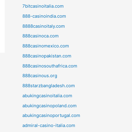
7bitcasinoitalia.com
888-casinoindia.com
8888casinoitaly.com
888casinoca.com
888casinomexico.com
888casinopakistan.com
888casinosouthafrica.com
888casinous.org
888starzbangladesh.com
abukingcasinoitalia.com
abukingcasinopoland.com
abukingcasinoportugal.com
admiral-casino-italia.com