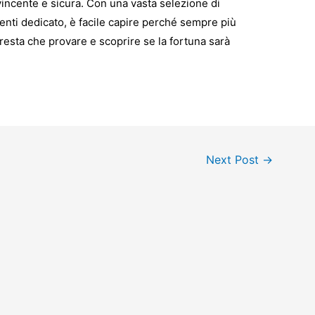
vincente e sicura. Con una vasta selezione di
lienti dedicato, è facile capire perché sempre più
resta che provare e scoprire se la fortuna sarà
Next Post
→