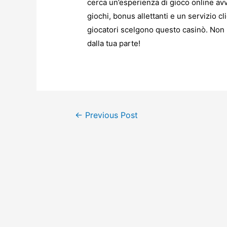
cerca un’esperienza di gioco online av
giochi, bonus allettanti e un servizio c
giocatori scelgono questo casinò. Non 
dalla tua parte!
Post
←
Previous Post
navigation