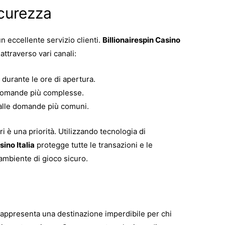
icurezza
 eccellente servizio clienti.
Billionairespin Casino
attraverso vari canali:
durante le ore di apertura.
 domande più complesse.
 alle domande più comuni.
ori è una priorità. Utilizzando tecnologia di
sino Italia
protegge tutte le transazioni e le
ambiente di gioco sicuro.
appresenta una destinazione imperdibile per chi