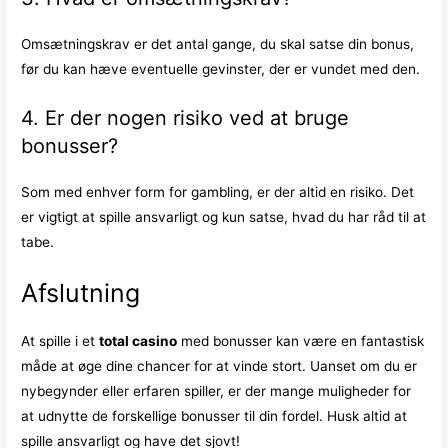
Omsætningskrav er det antal gange, du skal satse din bonus,
før du kan hæve eventuelle gevinster, der er vundet med den.
4. Er der nogen risiko ved at bruge
bonusser?
Som med enhver form for gambling, er der altid en risiko. Det
er vigtigt at spille ansvarligt og kun satse, hvad du har råd til at
tabe.
Afslutning
At spille i et
total casino
med bonusser kan være en fantastisk
måde at øge dine chancer for at vinde stort. Uanset om du er
nybegynder eller erfaren spiller, er der mange muligheder for
at udnytte de forskellige bonusser til din fordel. Husk altid at
spille ansvarligt og have det sjovt!