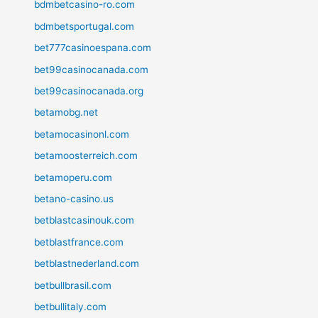
bdmbetcasino-ro.com
bdmbetsportugal.com
bet777casinoespana.com
bet99casinocanada.com
bet99casinocanada.org
betamobg.net
betamocasinonl.com
betamoosterreich.com
betamoperu.com
betano-casino.us
betblastcasinouk.com
betblastfrance.com
betblastnederland.com
betbullbrasil.com
betbullitaly.com