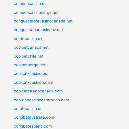
comeoncasino.us
comeoncasinonorge.net
conquestadorcasinocanada.net
conquestadorcasinonz.net
conti-casino.uk
coolbetcanada.net
coolbetchile.net
coolbetnorge.net
coolcat-casino.us
coolcat-casinofr.com
coolcatcasinocanada.com
coolzinocasinoosterreich.com
coral-casino.us
corgibetaustralia.com
corgibetespana.com