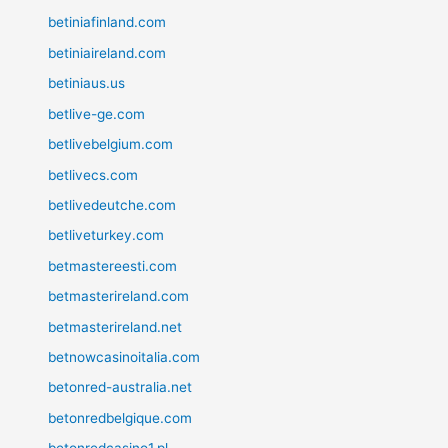
betiniafinland.com
betiniaireland.com
betiniaus.us
betlive-ge.com
betlivebelgium.com
betlivecs.com
betlivedeutche.com
betliveturkey.com
betmastereesti.com
betmasterireland.com
betmasterireland.net
betnowcasinoitalia.com
betonred-australia.net
betonredbelgique.com