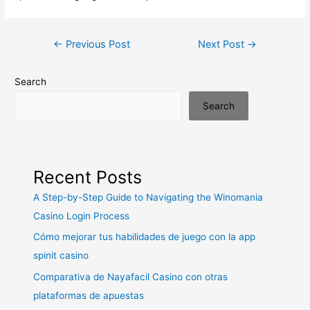
Post
←
Previous Post
Next Post
→
navigation
Search
Search
Recent Posts
A Step-by-Step Guide to Navigating the Winomania
Casino Login Process
Cómo mejorar tus habilidades de juego con la app
spinit casino
Comparativa de Nayafacil Casino con otras
plataformas de apuestas