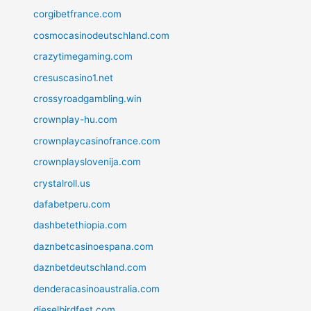
corgibetfrance.com
cosmocasinodeutschland.com
crazytimegaming.com
cresuscasino1.net
crossyroadgambling.win
crownplay-hu.com
crownplaycasinofrance.com
crownplayslovenija.com
crystalroll.us
dafabetperu.com
dashbetethiopia.com
daznbetcasinoespana.com
daznbetdeutschland.com
denderacasinoaustralia.com
dieselbirdfest.com