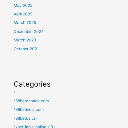
May 2025
April 2025
March 2025
December 2024
March 2023
October 2021
Categories
1
188betcanada.com
188betindia.com
188betus.us
1xbet-india-online.in3