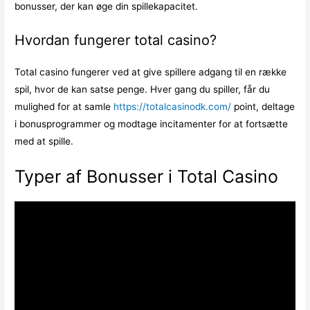
bonusser, der kan øge din spillekapacitet.
Hvordan fungerer total casino?
Total casino fungerer ved at give spillere adgang til en række
spil, hvor de kan satse penge. Hver gang du spiller, får du
mulighed for at samle
https://totalcasinodk.com/
point, deltage
i bonusprogrammer og modtage incitamenter for at fortsætte
med at spille.
Typer af Bonusser i Total Casino