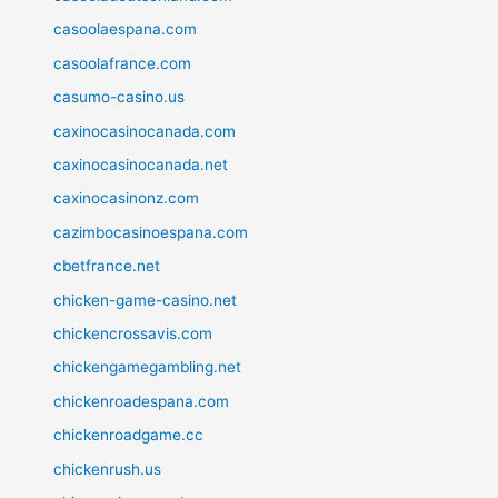
casoolaespana.com
casoolafrance.com
casumo-casino.us
caxinocasinocanada.com
caxinocasinocanada.net
caxinocasinonz.com
cazimbocasinoespana.com
cbetfrance.net
chicken-game-casino.net
chickencrossavis.com
chickengamegambling.net
chickenroadespana.com
chickenroadgame.cc
chickenrush.us