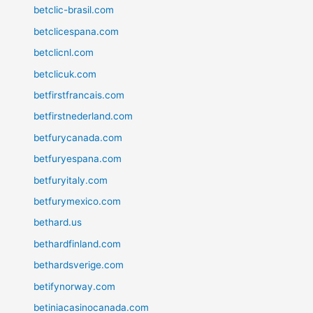
betclic-brasil.com
betclicespana.com
betclicnl.com
betclicuk.com
betfirstfrancais.com
betfirstnederland.com
betfurycanada.com
betfuryespana.com
betfuryitaly.com
betfurymexico.com
bethard.us
bethardfinland.com
bethardsverige.com
betifynorway.com
betiniacasinocanada.com