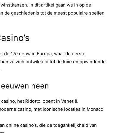
instkansen. In dit artikel gaan we in op de
an de geschiedenis tot de meest populaire spellen
asino’s
ot de 17e eeuw in Europa, waar de eerste
ben ze zich ontwikkeld tot de luxe en opwindende
.
 eeuwen heen
casino, het Ridotto, opent in Venetië.
oderne casino, met iconische locaties in Monaco
n online casino’s, die de toegankelijkheid van