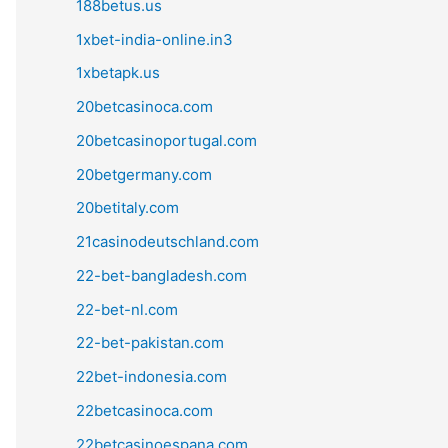
188betus.us
1xbet-india-online.in3
1xbetapk.us
20betcasinoca.com
20betcasinoportugal.com
20betgermany.com
20betitaly.com
21casinodeutschland.com
22-bet-bangladesh.com
22-bet-nl.com
22-bet-pakistan.com
22bet-indonesia.com
22betcasinoca.com
22betcasinoespana.com