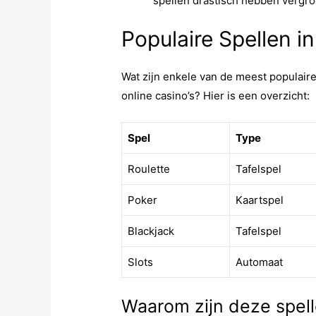
spellen drastisch hebben vergro
Populaire Spellen in
Wat zijn enkele van de meest populaire 
online casino’s? Hier is een overzicht:
Spel
Type
Roulette
Tafelspel
Poker
Kaartspel
Blackjack
Tafelspel
Slots
Automaat
Waarom zijn deze spell