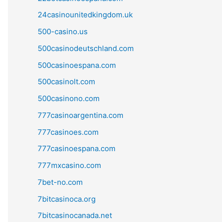
24casinounitedkingdom.uk
500-casino.us
500casinodeutschland.com
500casinoespana.com
500casinolt.com
500casinono.com
777casinoargentina.com
777casinoes.com
777casinoespana.com
777mxcasino.com
7bet-no.com
7bitcasinoca.org
7bitcasinocanada.net