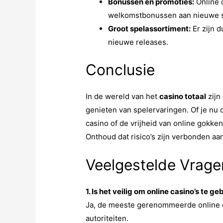
Bonussen en promoties:
Online c
welkomstbonussen aan nieuwe s
Groot spelassortiment:
Er zijn d
nieuwe releases.
Conclusie
In de wereld van het
casino totaal
zijn
genieten van spelervaringen. Of je nu
casino of de vrijheid van online gokken
Onthoud dat risico’s zijn verbonden aan
Veelgestelde Vrage
1. Is het veilig om online casino’s te g
Ja, de meeste gerenommeerde online ca
autoriteiten.