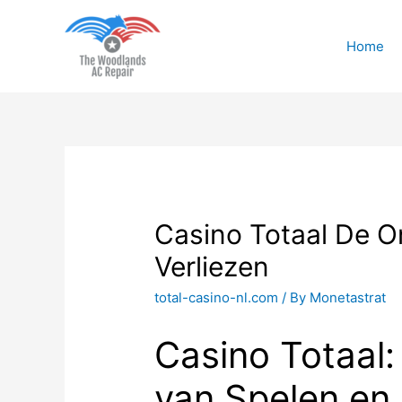
Home
Casino Totaal De O
Verliezen
total-casino-nl.com
/ By
Monetastrat
Casino Totaal
van Spelen en 