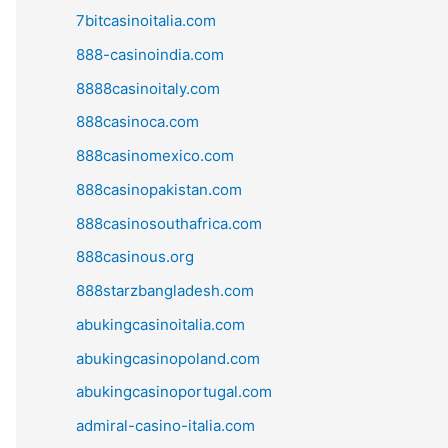
7bitcasinoitalia.com
888-casinoindia.com
8888casinoitaly.com
888casinoca.com
888casinomexico.com
888casinopakistan.com
888casinosouthafrica.com
888casinous.org
888starzbangladesh.com
abukingcasinoitalia.com
abukingcasinopoland.com
abukingcasinoportugal.com
admiral-casino-italia.com