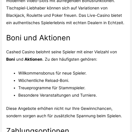
modernen Video-Slots mit aufregenden Bonusfunktionen.
Tischspiel-Liebhaber können sich auf Variationen von
Blackjack, Roulette und Poker freuen. Das Live-Casino bietet
ein authentisches Spielerlebnis mit echten Dealern in Echtzeit.
Boni und Aktionen
Cashed Casino belohnt seine Spieler mit einer Vielzahl von
Boni
und
Aktionen
. Zu den häufigsten gehören:
Willkommensbonus für neue Spieler.
Wöchentliche Reload-Boni.
Treueprogramme für Stammspieler.
Besondere Veranstaltungen und Turniere.
Diese Angebote erhöhen nicht nur Ihre Gewinnchancen,
sondern sorgen auch für zusätzliche Spannung beim Spielen.
Zahlungsoptionen