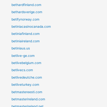
bethardfinland.com
bethardsverige.com
betifynorway.com
betiniacasinocanada.com
betiniafinland.com
betiniaireland.com
betiniaus.us
betlive-ge.com
betlivebelgium.com
betlivecs.com
betlivedeutche.com
betliveturkey.com
betmastereesti.com
betmasterireland.com
betmasterireland.net