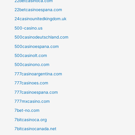
22betcasinoca.com
22betcasinoespana.com
24casinounitedkingdom.uk
500-casino.us
500casinodeutschland.com
500casinoespana.com
500casinolt.com
500casinono.com
777casinoargentina.com
777casinoes.com
777casinoespana.com
777mxcasino.com
7bet-no.com
7bitcasinoca.org
7bitcasinocanada.net