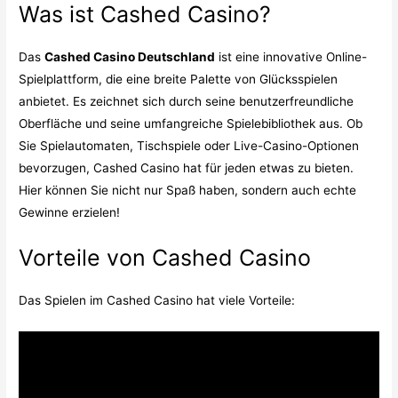
Was ist Cashed Casino?
Das
Cashed Casino Deutschland
ist eine innovative Online-
Spielplattform, die eine breite Palette von Glücksspielen
anbietet. Es zeichnet sich durch seine benutzerfreundliche
Oberfläche und seine umfangreiche Spielebibliothek aus. Ob
Sie Spielautomaten, Tischspiele oder Live-Casino-Optionen
bevorzugen, Cashed Casino hat für jeden etwas zu bieten.
Hier können Sie nicht nur Spaß haben, sondern auch echte
Gewinne erzielen!
Vorteile von Cashed Casino
Das Spielen im Cashed Casino hat viele Vorteile: