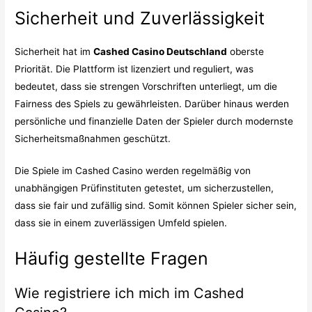
Sicherheit und Zuverlässigkeit
Sicherheit hat im
Cashed Casino Deutschland
oberste
Priorität. Die Plattform ist lizenziert und reguliert, was
bedeutet, dass sie strengen Vorschriften unterliegt, um die
Fairness des Spiels zu gewährleisten. Darüber hinaus werden
persönliche und finanzielle Daten der Spieler durch modernste
Sicherheitsmaßnahmen geschützt.
Die Spiele im Cashed Casino werden regelmäßig von
unabhängigen Prüfinstituten getestet, um sicherzustellen,
dass sie fair und zufällig sind. Somit können Spieler sicher sein,
dass sie in einem zuverlässigen Umfeld spielen.
Häufig gestellte Fragen
Wie registriere ich mich im Cashed