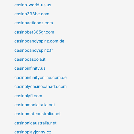
casino-world-us.us
casino333be.com
casinoactionnz.com
casinobet365gr.com
casinocandyspinz.com.de
casinocandyspinz.fr
casinocasoola.it
casinoinfinity.us
casinoinfinityonline.com.de
casinolycasinocanada.com
casinolyfi.com
casinomaniaitalia.net
casinomateaustralia.net
casinonicaustralia.net
casinoplayjonny.cz