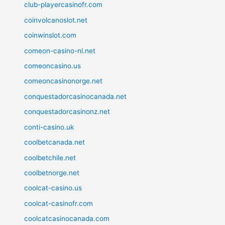
club-playercasinofr.com
coinvolcanoslot.net
coinwinslot.com
comeon-casino-nl.net
comeoncasino.us
comeoncasinonorge.net
conquestadorcasinocanada.net
conquestadorcasinonz.net
conti-casino.uk
coolbetcanada.net
coolbetchile.net
coolbetnorge.net
coolcat-casino.us
coolcat-casinofr.com
coolcatcasinocanada.com