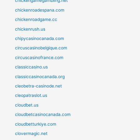
chickengamegambling.net
chickenroadespana.com
chickenroadgame.cc
chickenrush.us
chipycasinocanada.com
circuscasinobelgique.com
circuscasinofrance.com
classiccasino.us
classiccasinocanada.org
cleobetra-casinode.net
cleopatraslot.us
cloudbet.us
cloudbetcasinocanada.com
cloudbetturkiye.com
clovermagic.net