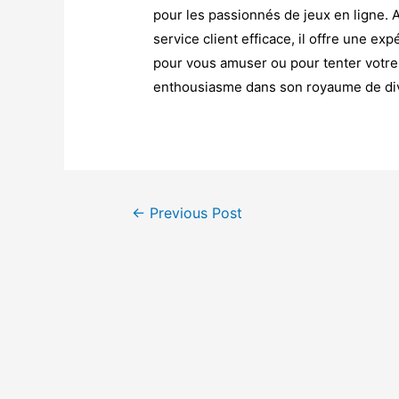
pour les passionnés de jeux en ligne. A
service client efficace, il offre une e
pour vous amuser ou pour tenter votre
enthousiasme dans son royaume de di
Post
←
Previous Post
navigation