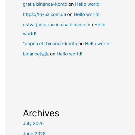
gratis binance-konto
on
Hello world!
https://th-ua.com.ua
on
Hello world!
ustvarjanje racuna na binance
on
Hello
world!
"oppna ett binance-konto
on
Hello world!
binance推薦
on
Hello world!
Archives
July 2026
June 2026