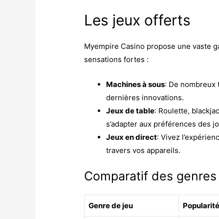
Les jeux offerts
Myempire Casino propose une vaste ga
sensations fortes :
Machines à sous
: De nombreux t
dernières innovations.
Jeux de table
: Roulette, blackja
s’adapter aux préférences des j
Jeux en direct
: Vivez l’expérien
travers vos appareils.
Comparatif des genres
Genre de jeu
Popularit