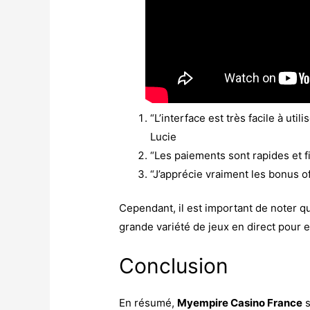
“L’interface est très facile à util
Lucie
“Les paiements sont rapides et fi
“J’apprécie vraiment les bonus 
Cependant, il est important de noter qu
grande variété de jeux en direct pour e
Conclusion
En résumé,
Myempire Casino France
s