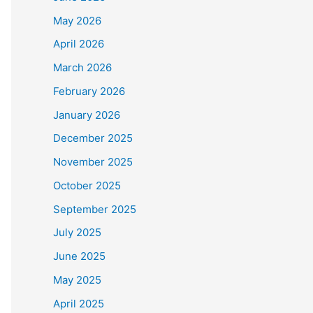
May 2026
April 2026
March 2026
February 2026
January 2026
December 2025
November 2025
October 2025
September 2025
July 2025
June 2025
May 2025
April 2025