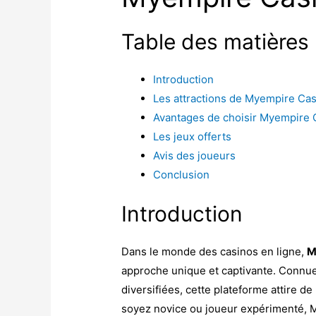
Table des matières
Introduction
Les attractions de Myempire Ca
Avantages de choisir Myempire 
Les jeux offerts
Avis des joueurs
Conclusion
Introduction
Dans le monde des casinos en ligne,
M
approche unique et captivante. Connue 
diversifiées, cette plateforme attire 
soyez novice ou joueur expérimenté, 