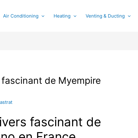
Air Conditioning
Heating
Venting & Ducting
s fascinant de Myempire
astrat
ivers fascinant de
no en France