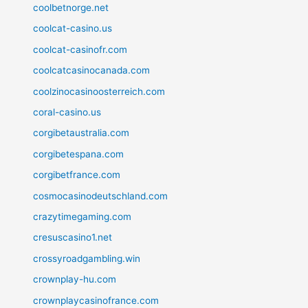
coolbetnorge.net
coolcat-casino.us
coolcat-casinofr.com
coolcatcasinocanada.com
coolzinocasinoosterreich.com
coral-casino.us
corgibetaustralia.com
corgibetespana.com
corgibetfrance.com
cosmocasinodeutschland.com
crazytimegaming.com
cresuscasino1.net
crossyroadgambling.win
crownplay-hu.com
crownplaycasinofrance.com