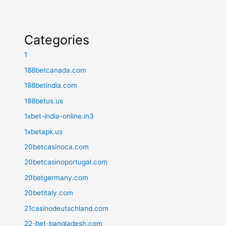
Categories
1
188betcanada.com
188betindia.com
188betus.us
1xbet-india-online.in3
1xbetapk.us
20betcasinoca.com
20betcasinoportugal.com
20betgermany.com
20betitaly.com
21casinodeutschland.com
22-bet-bangladesh.com