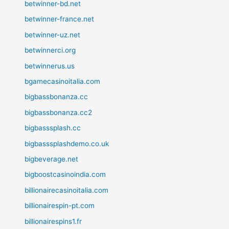
betwinner-bd.net
betwinner-france.net
betwinner-uz.net
betwinnerci.org
betwinnerus.us
bgamecasinoitalia.com
bigbassbonanza.cc
bigbassbonanza.cc2
bigbasssplash.cc
bigbasssplashdemo.co.uk
bigbeverage.net
bigboostcasinoindia.com
billionairecasinoitalia.com
billionairespin-pt.com
billionairespins1.fr