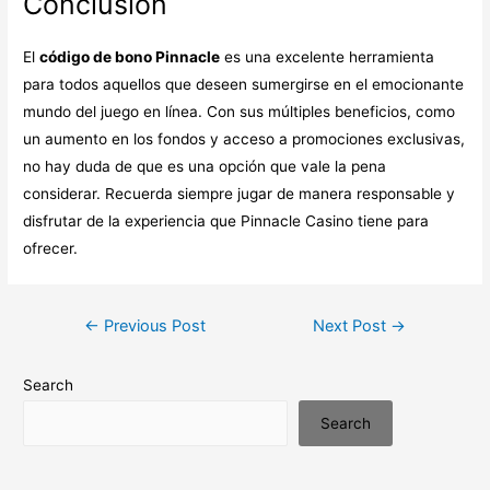
Conclusión
El
código de bono Pinnacle
es una excelente herramienta
para todos aquellos que deseen sumergirse en el emocionante
mundo del juego en línea. Con sus múltiples beneficios, como
un aumento en los fondos y acceso a promociones exclusivas,
no hay duda de que es una opción que vale la pena
considerar. Recuerda siempre jugar de manera responsable y
disfrutar de la experiencia que Pinnacle Casino tiene para
ofrecer.
Post
←
Previous Post
Next Post
→
navigation
Search
Search