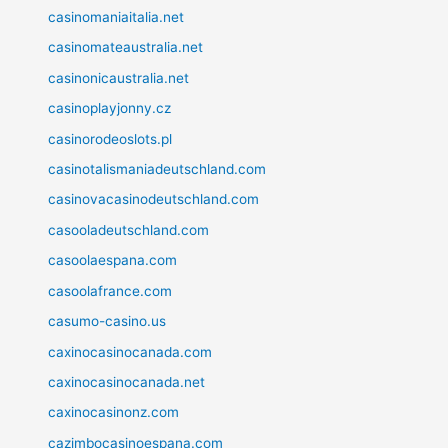
casinomaniaitalia.net
casinomateaustralia.net
casinonicaustralia.net
casinoplayjonny.cz
casinorodeoslots.pl
casinotalismaniadeutschland.com
casinovacasinodeutschland.com
casooladeutschland.com
casoolaespana.com
casoolafrance.com
casumo-casino.us
caxinocasinocanada.com
caxinocasinocanada.net
caxinocasinonz.com
cazimbocasinoespana.com