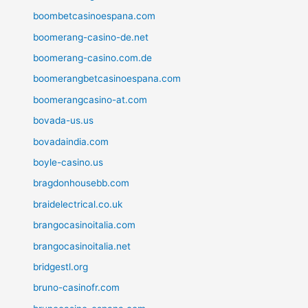
boombetcasinoespana.com
boomerang-casino-de.net
boomerang-casino.com.de
boomerangbetcasinoespana.com
boomerangcasino-at.com
bovada-us.us
bovadaindia.com
boyle-casino.us
bragdonhousebb.com
braidelectrical.co.uk
brangocasinoitalia.com
brangocasinoitalia.net
bridgestl.org
bruno-casinofr.com