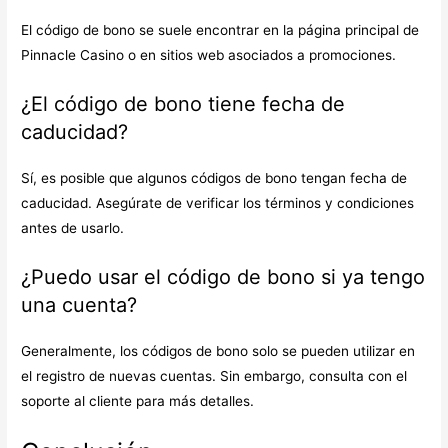
El código de bono se suele encontrar en la página principal de
Pinnacle Casino o en sitios web asociados a promociones.
¿El código de bono tiene fecha de
caducidad?
Sí, es posible que algunos códigos de bono tengan fecha de
caducidad. Asegúrate de verificar los términos y condiciones
antes de usarlo.
¿Puedo usar el código de bono si ya tengo
una cuenta?
Generalmente, los códigos de bono solo se pueden utilizar en
el registro de nuevas cuentas. Sin embargo, consulta con el
soporte al cliente para más detalles.