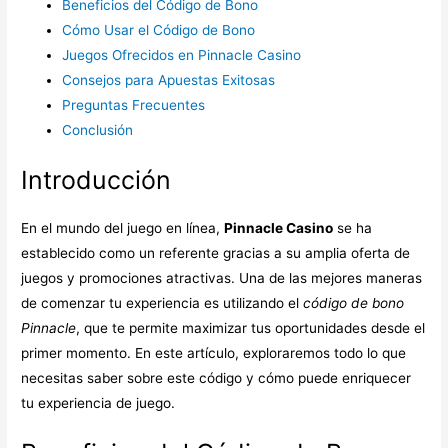
Beneficios del Código de Bono
Cómo Usar el Código de Bono
Juegos Ofrecidos en Pinnacle Casino
Consejos para Apuestas Exitosas
Preguntas Frecuentes
Conclusión
Introducción
En el mundo del juego en línea,
Pinnacle Casino
se ha
establecido como un referente gracias a su amplia oferta de
juegos y promociones atractivas. Una de las mejores maneras
de comenzar tu experiencia es utilizando el
código de bono
Pinnacle
, que te permite maximizar tus oportunidades desde el
primer momento. En este artículo, exploraremos todo lo que
necesitas saber sobre este código y cómo puede enriquecer
tu experiencia de juego.