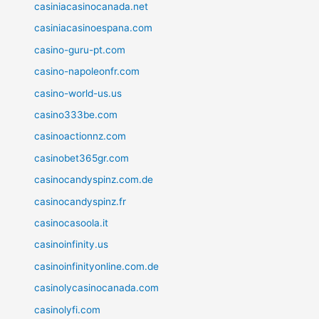
casiniacasinocanada.net
casiniacasinoespana.com
casino-guru-pt.com
casino-napoleonfr.com
casino-world-us.us
casino333be.com
casinoactionnz.com
casinobet365gr.com
casinocandyspinz.com.de
casinocandyspinz.fr
casinocasoola.it
casinoinfinity.us
casinoinfinityonline.com.de
casinolycasinocanada.com
casinolyfi.com