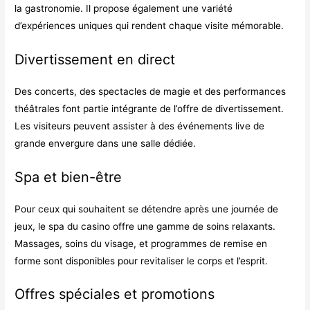
la gastronomie. Il propose également une variété
d’expériences uniques qui rendent chaque visite mémorable.
Divertissement en direct
Des concerts, des spectacles de magie et des performances
théâtrales font partie intégrante de l’offre de divertissement.
Les visiteurs peuvent assister à des événements live de
grande envergure dans une salle dédiée.
Spa et bien-être
Pour ceux qui souhaitent se détendre après une journée de
jeux, le spa du casino offre une gamme de soins relaxants.
Massages, soins du visage, et programmes de remise en
forme sont disponibles pour revitaliser le corps et l’esprit.
Offres spéciales et promotions