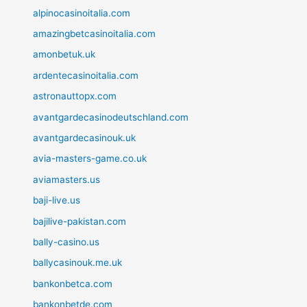
alpinocasinoitalia.com
amazingbetcasinoitalia.com
amonbetuk.uk
ardentecasinoitalia.com
astronauttopx.com
avantgardecasinodeutschland.com
avantgardecasinouk.uk
avia-masters-game.co.uk
aviamasters.us
baji-live.us
bajilive-pakistan.com
bally-casino.us
ballycasinouk.me.uk
bankonbetca.com
bankonbetde.com