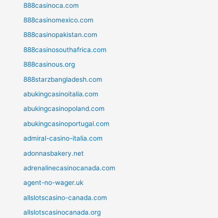
888casinoca.com
888casinomexico.com
888casinopakistan.com
888casinosouthafrica.com
888casinous.org
888starzbangladesh.com
abukingcasinoitalia.com
abukingcasinopoland.com
abukingcasinoportugal.com
admiral-casino-italia.com
adonnasbakery.net
adrenalinecasinocanada.com
agent-no-wager.uk
allslotscasino-canada.com
allslotscasinocanada.org