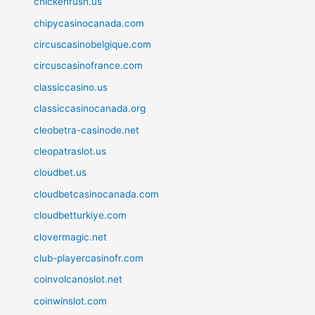
chickenrush.us
chipycasinocanada.com
circuscasinobelgique.com
circuscasinofrance.com
classiccasino.us
classiccasinocanada.org
cleobetra-casinode.net
cleopatraslot.us
cloudbet.us
cloudbetcasinocanada.com
cloudbetturkiye.com
clovermagic.net
club-playercasinofr.com
coinvolcanoslot.net
coinwinslot.com