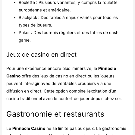
Roulette : Plusieurs variantes, y compris la roulette
européenne et américaine.
Blackjack : Des tables à enjeux variés pour tous les
types de joueurs.
Poker : Des tournois réguliers et des tables de cash
game.
Jeux de casino en direct
Pour une expérience encore plus immersive, le
Pinnacle
Casino
offre des jeux de casino en direct où les joueurs
peuvent interagir avec de véritables croupiers via une
diffusion en direct. Cette option combine l’excitation d’un
casino traditionnel avec le confort de jouer depuis chez soi.
Gastronomie et restaurants
Le
Pinnacle Casino
ne se limite pas aux jeux. La gastronomie