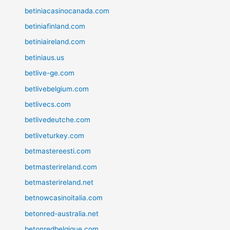
betiniacasinocanada.com
betiniafinland.com
betiniaireland.com
betiniaus.us
betlive-ge.com
betlivebelgium.com
betlivecs.com
betlivedeutche.com
betliveturkey.com
betmastereesti.com
betmasterireland.com
betmasterireland.net
betnowcasinoitalia.com
betonred-australia.net
betonredbelgique.com