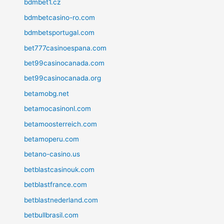
bdmbet1.cz
bdmbetcasino-ro.com
bdmbetsportugal.com
bet777casinoespana.com
bet99casinocanada.com
bet99casinocanada.org
betamobg.net
betamocasinonl.com
betamoosterreich.com
betamoperu.com
betano-casino.us
betblastcasinouk.com
betblastfrance.com
betblastnederland.com
betbullbrasil.com