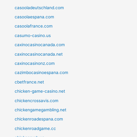
casooladeutschland.com
casoolaespana.com
casoolafrance.com
casumo-casino.us
caxinocasinocanada.com
caxinocasinocanada.net
caxinocasinonz.com
cazimbocasinoespana.com
cbetfrance.net
chicken-game-casino.net
chickencrossavis.com
chickengamegambling.net
chickenroadespana.com
chickenroadgame.cc