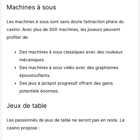
Machines à sous
Les machines à sous sont sans doute l’attraction phare du
casino. Avec plus de 300 machines, les joueurs peuvent
profiter de:
Des machines à sous classiques avec des rouleaux
mécaniques.
Des machines à sous vidéo avec des graphismes
époustouflants.
Des jeux à jackpot progressif offrant des gains
potentiels énormes.
Jeux de table
Les passionnés de jeux de table ne seront pas en reste. Le
casino propose :