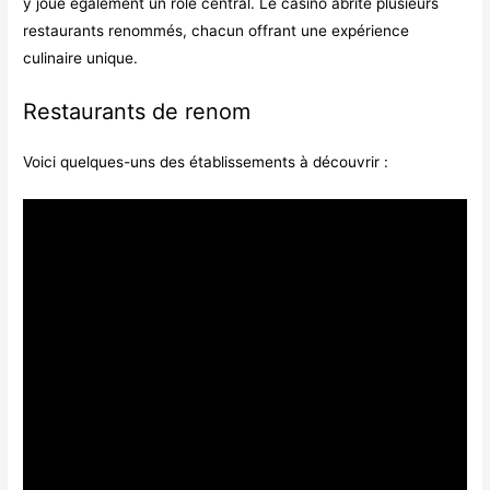
y joue également un rôle central. Le casino abrite plusieurs
restaurants renommés, chacun offrant une expérience
culinaire unique.
Restaurants de renom
Voici quelques-uns des établissements à découvrir :