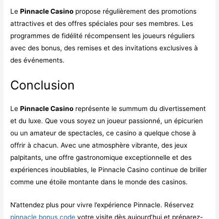
Le
Pinnacle Casino
propose régulièrement des promotions
attractives et des offres spéciales pour ses membres. Les
programmes de fidélité récompensent les joueurs réguliers
avec des bonus, des remises et des invitations exclusives à
des événements.
Conclusion
Le
Pinnacle Casino
représente le summum du divertissement
et du luxe. Que vous soyez un joueur passionné, un épicurien
ou un amateur de spectacles, ce casino a quelque chose à
offrir à chacun. Avec une atmosphère vibrante, des jeux
palpitants, une offre gastronomique exceptionnelle et des
expériences inoubliables, le Pinnacle Casino continue de briller
comme une étoile montante dans le monde des casinos.
N’attendez plus pour vivre l’expérience Pinnacle. Réservez
pinnacle bonus code
votre visite dès aujourd’hui et préparez-