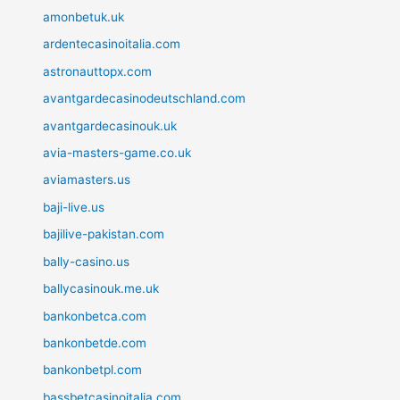
amonbetuk.uk
ardentecasinoitalia.com
astronauttopx.com
avantgardecasinodeutschland.com
avantgardecasinouk.uk
avia-masters-game.co.uk
aviamasters.us
baji-live.us
bajilive-pakistan.com
bally-casino.us
ballycasinouk.me.uk
bankonbetca.com
bankonbetde.com
bankonbetpl.com
bassbetcasinoitalia.com