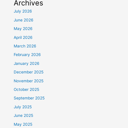
Archives
July 2026
June 2026
May 2026
April 2026
March 2026
February 2026
January 2026
December 2025
November 2025
October 2025
September 2025
July 2025
June 2025
May 2025