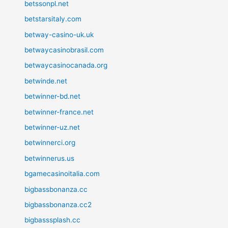
betssonpl.net
betstarsitaly.com
betway-casino-uk.uk
betwaycasinobrasil.com
betwaycasinocanada.org
betwinde.net
betwinner-bd.net
betwinner-france.net
betwinner-uz.net
betwinnerci.org
betwinnerus.us
bgamecasinoitalia.com
bigbassbonanza.cc
bigbassbonanza.cc2
bigbasssplash.cc