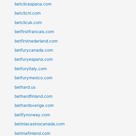
betclicespana.com
betclicnl.com
betclicuk.com
betfirstfrancais.com
betfirstnederland.com
betfurycanada.com
betfuryespana.com
betfuryitaly.com
betfurymexico.com
bethard.us
bethardfinland.com
bethardsverige.com
betifynorway.com
betiniacasinocanada.com
betiniafinland.com