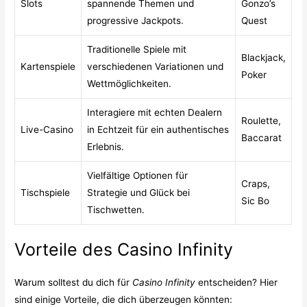
Slots
spannende Themen und
Gonzo’s
progressive Jackpots.
Quest
Traditionelle Spiele mit
Blackjack,
Kartenspiele
verschiedenen Variationen und
Poker
Wettmöglichkeiten.
Interagiere mit echten Dealern
Roulette,
Live-Casino
in Echtzeit für ein authentisches
Baccarat
Erlebnis.
Vielfältige Optionen für
Craps,
Tischspiele
Strategie und Glück bei
Sic Bo
Tischwetten.
Vorteile des Casino Infinity
Warum solltest du dich für
Casino Infinity
entscheiden? Hier
sind einige Vorteile, die dich überzeugen könnten: