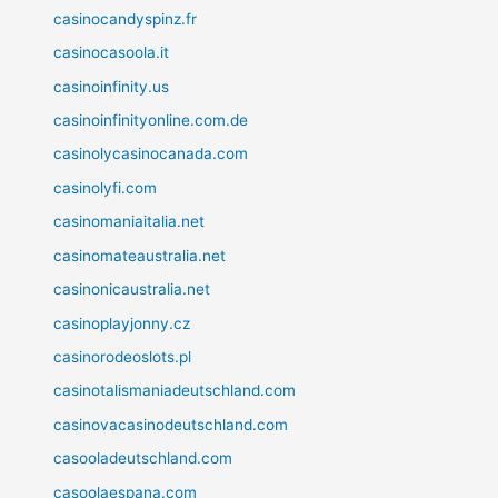
casinocandyspinz.fr
casinocasoola.it
casinoinfinity.us
casinoinfinityonline.com.de
casinolycasinocanada.com
casinolyfi.com
casinomaniaitalia.net
casinomateaustralia.net
casinonicaustralia.net
casinoplayjonny.cz
casinorodeoslots.pl
casinotalismaniadeutschland.com
casinovacasinodeutschland.com
casooladeutschland.com
casoolaespana.com