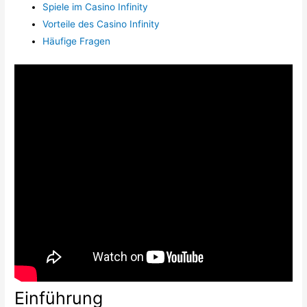
Spiele im Casino Infinity
Vorteile des Casino Infinity
Häufige Fragen
Einführung