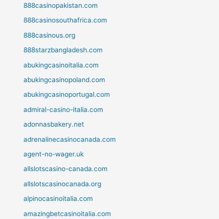
888casinopakistan.com
888casinosouthafrica.com
888casinous.org
888starzbangladesh.com
abukingcasinoitalia.com
abukingcasinopoland.com
abukingcasinoportugal.com
admiral-casino-italia.com
adonnasbakery.net
adrenalinecasinocanada.com
agent-no-wager.uk
allslotscasino-canada.com
allslotscasinocanada.org
alpinocasinoitalia.com
amazingbetcasinoitalia.com