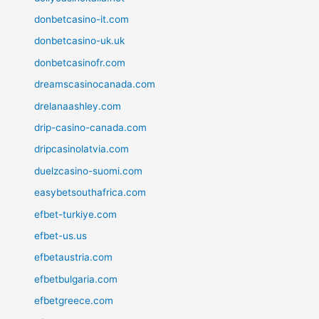
donbetcasino-it.com
donbetcasino-uk.uk
donbetcasinofr.com
dreamscasinocanada.com
drelanaashley.com
drip-casino-canada.com
dripcasinolatvia.com
duelzcasino-suomi.com
easybetsouthafrica.com
efbet-turkiye.com
efbet-us.us
efbetaustria.com
efbetbulgaria.com
efbetgreece.com