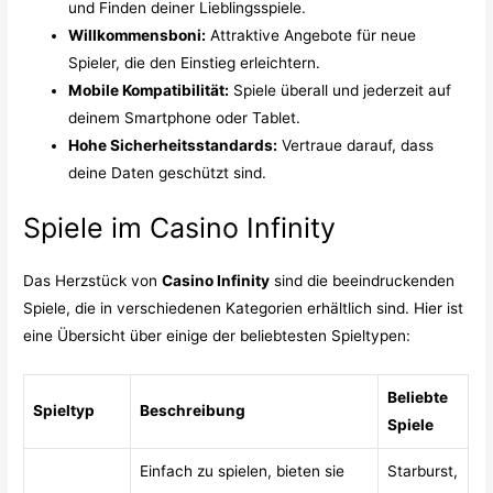
und Finden deiner Lieblingsspiele.
Willkommensboni:
Attraktive Angebote für neue
Spieler, die den Einstieg erleichtern.
Mobile Kompatibilität:
Spiele überall und jederzeit auf
deinem Smartphone oder Tablet.
Hohe Sicherheitsstandards:
Vertraue darauf, dass
deine Daten geschützt sind.
Spiele im Casino Infinity
Das Herzstück von
Casino Infinity
sind die beeindruckenden
Spiele, die in verschiedenen Kategorien erhältlich sind. Hier ist
eine Übersicht über einige der beliebtesten Spieltypen:
Beliebte
Spieltyp
Beschreibung
Spiele
Einfach zu spielen, bieten sie
Starburst,