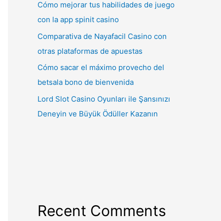
Cómo mejorar tus habilidades de juego
con la app spinit casino
Comparativa de Nayafacil Casino con
otras plataformas de apuestas
Cómo sacar el máximo provecho del
betsala bono de bienvenida
Lord Slot Casino Oyunları ile Şansınızı
Deneyin ve Büyük Ödüller Kazanın
Recent Comments