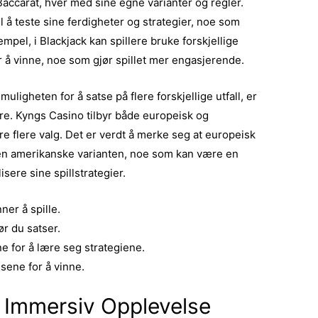
Baccarat, hver med sine egne varianter og regler.
il å teste sine ferdigheter og strategier, noe som
empel, i Blackjack kan spillere bruke forskjellige
r å vinne, noe som gjør spillet mer engasjerende.
ligheten for å satse på flere forskjellige utfall, er
ere. Kyngs Casino tilbyr både europeisk og
re flere valg. Det er verdt å merke seg at europeisk
den amerikanske varianten, noe som kan være en
isere sine spillstrategier.
ner å spille.
ør du satser.
ne for å lære seg strategiene.
sene for å vinne.
En Immersiv Opplevelse