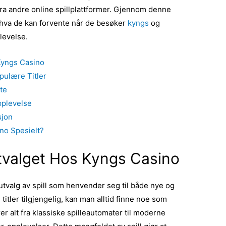
ra andre online spillplattformer. Gjennom denne
i hva de kan forvente når de besøker
kyngs
og
levelse.
 Kyngs Casino
pulære Titler
tte
pplevelse
sjon
no Spesielt?
utvalget Hos Kyngs Casino
 utvalg av spill som henvender seg til både nye og
titler tilgjengelig, kan man alltid finne noe som
er alt fra klassiske spilleautomater til moderne