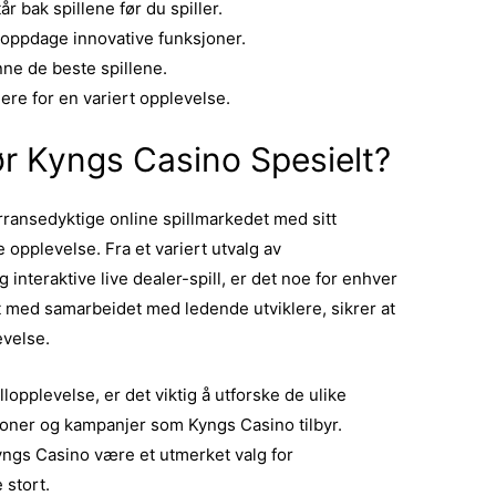
r bak spillene før du spiller.
å oppdage innovative funksjoner.
nne de beste spillene.
klere for en variert opplevelse.
ør Kyngs Casino Spesielt?
rransedyktige online spillmarkedet med sitt
opplevelse. Fra et variert utvalg av
g interaktive live dealer-spill, er det noe for enhver
t med samarbeidet med ledende utviklere, sikrer at
evelse.
opplevelse, er det viktig å utforske de ulike
joner og kampanjer som Kyngs Casino tilbyr.
 Kyngs Casino være et utmerket valg for
 stort.