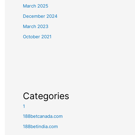
March 2025
December 2024
March 2023
October 2021
Categories
1
188betcanada.com
188betindia.com