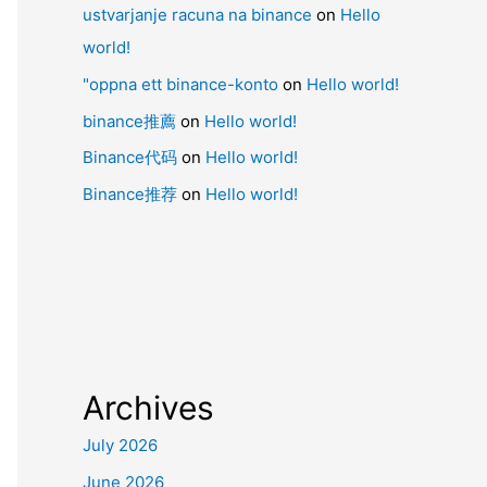
ustvarjanje racuna na binance
on
Hello
world!
"oppna ett binance-konto
on
Hello world!
binance推薦
on
Hello world!
Binance代码
on
Hello world!
Binance推荐
on
Hello world!
Archives
July 2026
June 2026