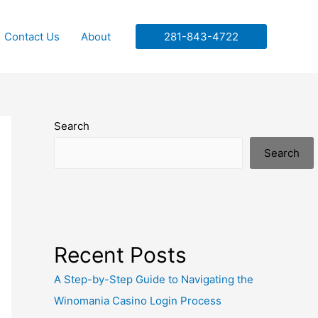
Contact Us
About
281-843-4722
Search
Search
Recent Posts
A Step-by-Step Guide to Navigating the
Winomania Casino Login Process