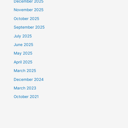
December 2025
November 2025
October 2025
September 2025
July 2025
June 2025
May 2025
April 2025
March 2025
December 2024
March 2023
October 2021