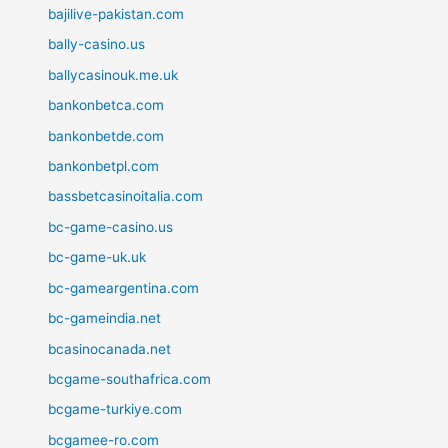
bajilive-pakistan.com
bally-casino.us
ballycasinouk.me.uk
bankonbetca.com
bankonbetde.com
bankonbetpl.com
bassbetcasinoitalia.com
bc-game-casino.us
bc-game-uk.uk
bc-gameargentina.com
bc-gameindia.net
bcasinocanada.net
bcgame-southafrica.com
bcgame-turkiye.com
bcgamee-ro.com