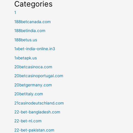
Categories
1
188betcanada.com
188betindia.com
188betus.us
1xbet-india-online.in3
1xbetapk.us
20betcasinoca.com
20betcasinoportugal.com
20betgermany.com
20betitaly.com
21casinodeutschland.com
22-bet-bangladesh.com
22-bet-nl.com
22-bet-pakistan.com