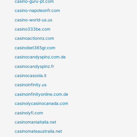
casino-guru-pt.com
casino-napoleonfr.com
casino-world-us.us
casino333be.com
casinoactionnz.com
casinobet365gr.com
casinocandyspinz.com.de
casinocandyspinz.fr
casinocasoola.it
casinoinfinity.us
casinoinfinityonline.com.de
casinolycasinocanada.com
casinolyfi.com
casinomaniaitalia.net
casinomateaustralia.net