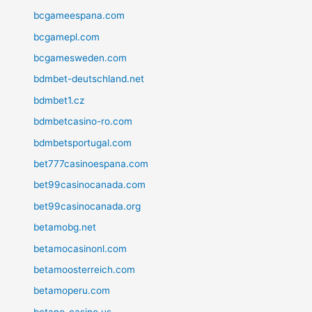
bcgameespana.com
bcgamepl.com
bcgamesweden.com
bdmbet-deutschland.net
bdmbet1.cz
bdmbetcasino-ro.com
bdmbetsportugal.com
bet777casinoespana.com
bet99casinocanada.com
bet99casinocanada.org
betamobg.net
betamocasinonl.com
betamoosterreich.com
betamoperu.com
betano-casino.us