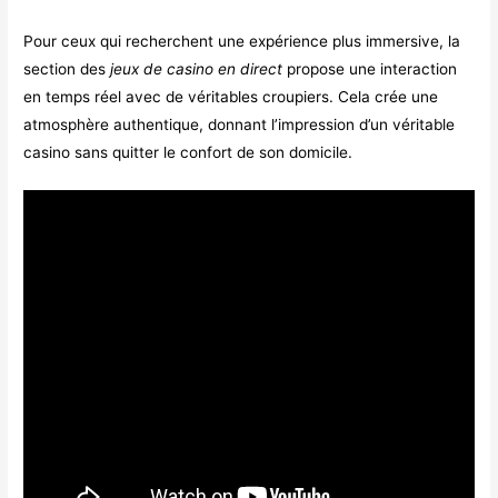
Pour ceux qui recherchent une expérience plus immersive, la
section des
jeux de casino en direct
propose une interaction
en temps réel avec de véritables croupiers. Cela crée une
atmosphère authentique, donnant l’impression d’un véritable
casino sans quitter le confort de son domicile.