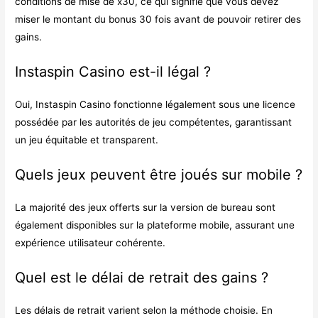
conditions de mise de x30, ce qui signifie que vous devez
miser le montant du bonus 30 fois avant de pouvoir retirer des
gains.
Instaspin Casino est-il légal ?
Oui, Instaspin Casino fonctionne légalement sous une licence
possédée par les autorités de jeu compétentes, garantissant
un jeu équitable et transparent.
Quels jeux peuvent être joués sur mobile ?
La majorité des jeux offerts sur la version de bureau sont
également disponibles sur la plateforme mobile, assurant une
expérience utilisateur cohérente.
Quel est le délai de retrait des gains ?
Les délais de retrait varient selon la méthode choisie. En