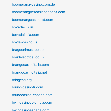
boomerang-casino.com.de
boomerangbetcasinoespana.com
boomerangcasino-at.com
bovada-us.us
bovadaindia.com
boyle-casino.us
bragdonhousebb.com
braidelectrical.co.uk
brangocasinoitalia.com
brangocasinoitalia.net
bridgestl.org
bruno-casinofr.com
brunocasino-espana.com
bwincasinocolombia.com
bwincasinoespana.com