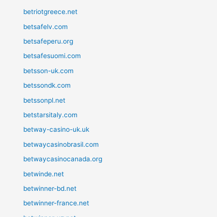
betriotgreece.net
betsafelv.com
betsafeperu.org
betsafesuomi.com
betsson-uk.com
betssondk.com
betssonpl.net
betstarsitaly.com
betway-casino-uk.uk
betwaycasinobrasil.com
betwaycasinocanada.org
betwinde.net
betwinner-bd.net
betwinner-france.net