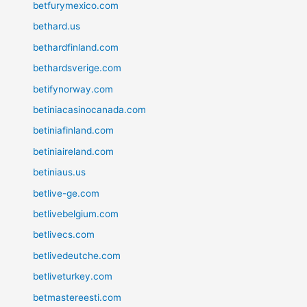
betfurymexico.com
bethard.us
bethardfinland.com
bethardsverige.com
betifynorway.com
betiniacasinocanada.com
betiniafinland.com
betiniaireland.com
betiniaus.us
betlive-ge.com
betlivebelgium.com
betlivecs.com
betlivedeutche.com
betliveturkey.com
betmastereesti.com