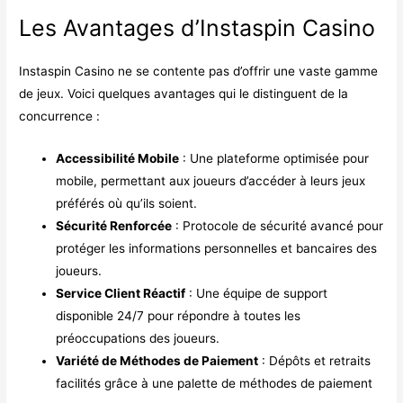
Les Avantages d’Instaspin Casino
Instaspin Casino ne se contente pas d’offrir une vaste gamme
de jeux. Voici quelques avantages qui le distinguent de la
concurrence :
Accessibilité Mobile
: Une plateforme optimisée pour
mobile, permettant aux joueurs d’accéder à leurs jeux
préférés où qu’ils soient.
Sécurité Renforcée
: Protocole de sécurité avancé pour
protéger les informations personnelles et bancaires des
joueurs.
Service Client Réactif
: Une équipe de support
disponible 24/7 pour répondre à toutes les
préoccupations des joueurs.
Variété de Méthodes de Paiement
: Dépôts et retraits
facilités grâce à une palette de méthodes de paiement