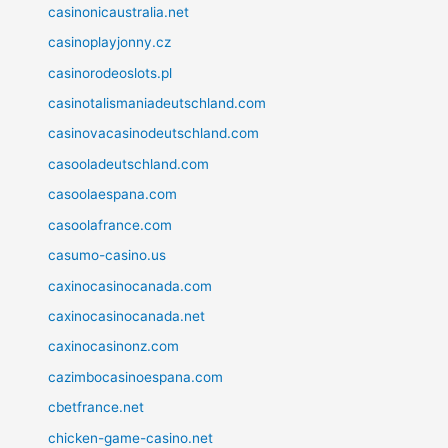
casinonicaustralia.net
casinoplayjonny.cz
casinorodeoslots.pl
casinotalismaniadeutschland.com
casinovacasinodeutschland.com
casooladeutschland.com
casoolaespana.com
casoolafrance.com
casumo-casino.us
caxinocasinocanada.com
caxinocasinocanada.net
caxinocasinonz.com
cazimbocasinoespana.com
cbetfrance.net
chicken-game-casino.net