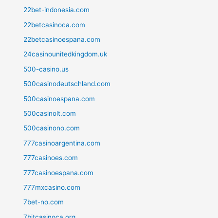
22bet-indonesia.com
22betcasinoca.com
22betcasinoespana.com
24casinounitedkingdom.uk
500-casino.us
500casinodeutschland.com
500casinoespana.com
500casinolt.com
500casinono.com
777casinoargentina.com
777casinoes.com
777casinoespana.com
777mxcasino.com
7bet-no.com
7bitcasinoca.org