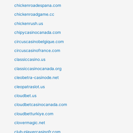
chickenroadespana.com
chickenroadgame.cc
chickenrush.us
chipycasinocanada.com
circuscasinobelgique.com
circuscasinofrance.com
classiccasino.us
classiccasinocanada.org
cleobetra-casinode.net
cleopatraslot.us
cloudbet.us
cloudbetcasinocanada.com
cloudbetturkiye.com
clovermagic.net
club-playercasinofr.com