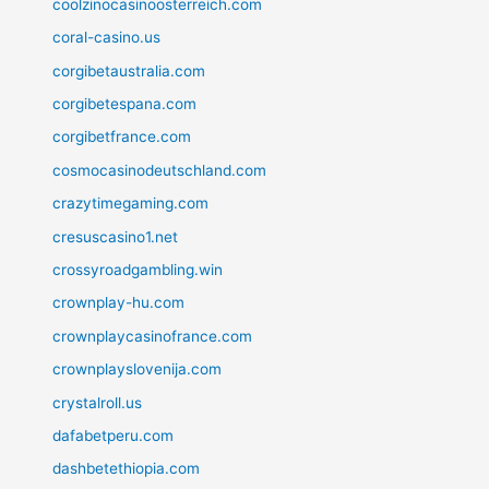
coolzinocasinoosterreich.com
coral-casino.us
corgibetaustralia.com
corgibetespana.com
corgibetfrance.com
cosmocasinodeutschland.com
crazytimegaming.com
cresuscasino1.net
crossyroadgambling.win
crownplay-hu.com
crownplaycasinofrance.com
crownplayslovenija.com
crystalroll.us
dafabetperu.com
dashbetethiopia.com