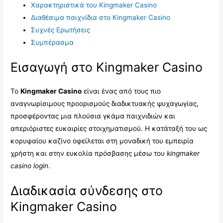
Χαρακτηριστικά του Kingmaker Casino
Διαθέσιμα παιχνίδια στο Kingmaker Casino
Συχνές Ερωτήσεις
Συμπέρασμα
Εισαγωγή στο Kingmaker Casino
Το
Kingmaker Casino
είναι ένας από τους πιο
αναγνωρίσιμους προορισμούς διαδικτυακής ψυχαγωγίας,
προσφέροντας μια πλούσια γκάμα παιχνιδιών και
απεριόριστες ευκαιρίες στοιχηματισμού. Η κατάταξή του ως
κορυφαίου καζίνο οφείλεται στη μοναδική του εμπειρία
χρήστη και στην ευκολία πρόσβασης μέσω του
kingmaker
casino login
.
Διαδικασία σύνδεσης στο
Kingmaker Casino