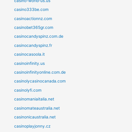
casino-world-us.us
casino333be.com
casinoactionnz.com
casinobet365gr.com
casinocandyspinz.com.de
casinocandyspinz.fr
casinocasoola.it
casinoinfinity.us
casinoinfinityonline.com.de
casinolycasinocanada.com
casinolyfi.com
casinomaniaitalia.net
casinomateaustralia.net
casinonicaustralia.net
casinoplayjonny.cz