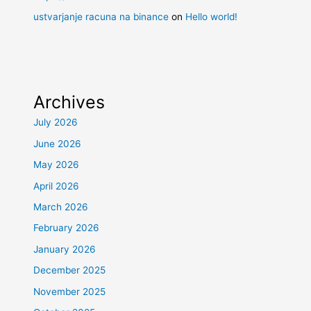
ustvarjanje racuna na binance
on
Hello world!
Archives
July 2026
June 2026
May 2026
April 2026
March 2026
February 2026
January 2026
December 2025
November 2025