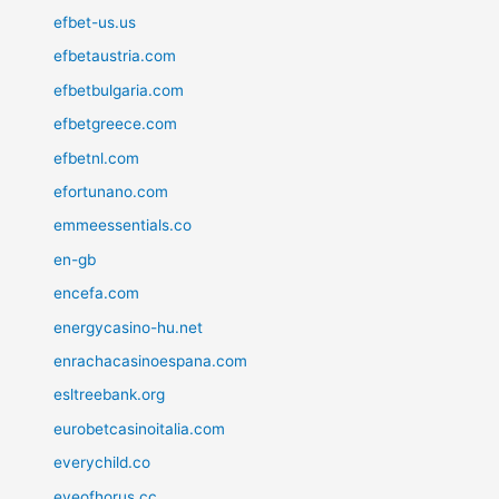
efbet-us.us
efbetaustria.com
efbetbulgaria.com
efbetgreece.com
efbetnl.com
efortunano.com
emmeessentials.co
en-gb
encefa.com
energycasino-hu.net
enrachacasinoespana.com
esltreebank.org
eurobetcasinoitalia.com
everychild.co
eyeofhorus.cc