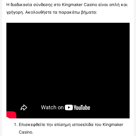
Η διαδικασία σύνδεσης στο Kingmaker Casino είναι απλή και
γρήγορη. Ακολουθήστε τα παρακάτω βήματα:
Επισκεφθείτε την επίσημη ιστοσελίδα του Kingmaker
Casino.