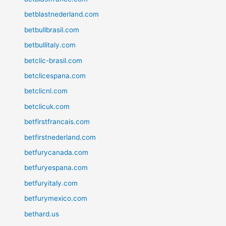
betblastnederland.com
betbullbrasil.com
betbullitaly.com
betclic-brasil.com
betclicespana.com
betclicnl.com
betclicuk.com
betfirstfrancais.com
betfirstnederland.com
betfurycanada.com
betfuryespana.com
betfuryitaly.com
betfurymexico.com
bethard.us