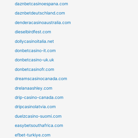
daznbetcasinoespana.com
daznbetdeutschland.com
denderacasinoaustralia.com
dieselbirdfest.com
dollycasinoitalia.net
donbetcasino-it.com
donbetcasino-uk.uk
donbetcasinofr.com
dreamscasinocanada.com
drelanaashley.com
drip-casino-canada.com
dripcasinolatvia.com
duelzcasino-suomi.com
easybetsouthafrica.com
efbet-turkiye.com