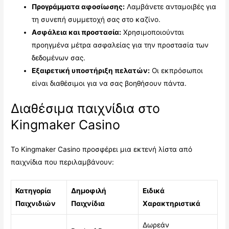
Προγράμματα αφοσίωσης:
Λαμβάνετε ανταμοιβές για
τη συνεπή συμμετοχή σας στο καζίνο.
Ασφάλεια και προστασία:
Χρησιμοποιούνται
προηγμένα μέτρα ασφαλείας για την προστασία των
δεδομένων σας.
Εξαιρετική υποστήριξη πελατών:
Οι εκπρόσωποι
είναι διαθέσιμοι για να σας βοηθήσουν πάντα.
Διαθέσιμα παιχνίδια στο
Kingmaker Casino
Το Kingmaker Casino προσφέρει μια εκτενή λίστα από
παιχνίδια που περιλαμβάνουν:
Κατηγορία
Δημοφιλή
Ειδικά
Παιχνιδιών
Παιχνίδια
Χαρακτηριστικά
Δωρεάν