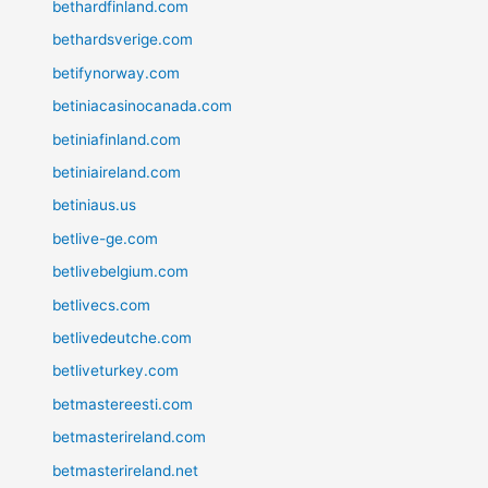
bethardfinland.com
bethardsverige.com
betifynorway.com
betiniacasinocanada.com
betiniafinland.com
betiniaireland.com
betiniaus.us
betlive-ge.com
betlivebelgium.com
betlivecs.com
betlivedeutche.com
betliveturkey.com
betmastereesti.com
betmasterireland.com
betmasterireland.net