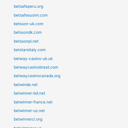
betsafeperu.org
betsafesuomi.com
betsson-uk.com
betssondk.com
betssonpl.net
betstarsitaly.com
betway-casino-uk.uk
betwaycasinobrasil.com
betwaycasinocanada.org
betwinde.net
betwinner-bd.net
betwinner-france.net
betwinner-uz.net
betwinnerci.org
betwinnerus.us