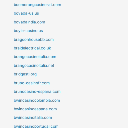
boomerangcasino-at.com
bovada-us.us
bovadaindia.com
boyle-casino.us
bragdonhousebb.com
braidelectrical.co.uk
brangocasinoitalia.com
brangocasinoitalia.net
bridgestl.org
bruno-casinofr.com
brunocasino-espana.com
bwincasinocolombia.com
bwincasinoespana.com
bwincasinoitalia.com
bwincasinoportugal.com