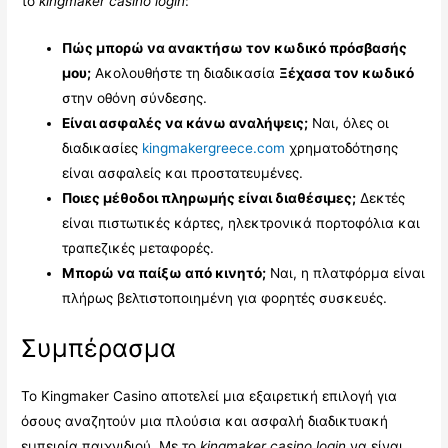
το
kingmaker casino login
:
Πώς μπορώ να ανακτήσω τον κωδικό πρόσβασής
μου;
Ακολουθήστε τη διαδικασία
Ξέχασα τον κωδικό
στην οθόνη σύνδεσης.
Είναι ασφαλές να κάνω αναλήψεις;
Ναι, όλες οι
διαδικασίες
kingmakergreece.com
χρηματοδότησης
είναι ασφαλείς και προστατευμένες.
Ποιες μέθοδοι πληρωμής είναι διαθέσιμες;
Δεκτές
είναι πιστωτικές κάρτες, ηλεκτρονικά πορτοφόλια και
τραπεζικές μεταφορές.
Μπορώ να παίξω από κινητό;
Ναι, η πλατφόρμα είναι
πλήρως βελτιστοποιημένη για φορητές συσκευές.
Συμπέρασμα
Το Kingmaker Casino αποτελεί μια εξαιρετική επιλογή για
όσους αναζητούν μια πλούσια και ασφαλή διαδικτυακή
εμπειρία παιχνιδιού. Με το
kingmaker casino login
να είναι