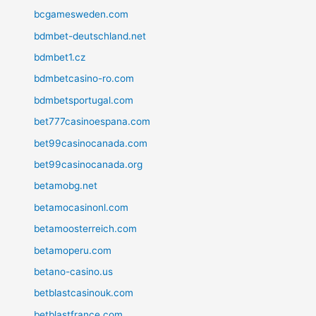
bcgamesweden.com
bdmbet-deutschland.net
bdmbet1.cz
bdmbetcasino-ro.com
bdmbetsportugal.com
bet777casinoespana.com
bet99casinocanada.com
bet99casinocanada.org
betamobg.net
betamocasinonl.com
betamoosterreich.com
betamoperu.com
betano-casino.us
betblastcasinouk.com
betblastfrance.com