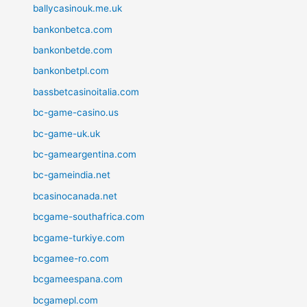
ballycasinouk.me.uk
bankonbetca.com
bankonbetde.com
bankonbetpl.com
bassbetcasinoitalia.com
bc-game-casino.us
bc-game-uk.uk
bc-gameargentina.com
bc-gameindia.net
bcasinocanada.net
bcgame-southafrica.com
bcgame-turkiye.com
bcgamee-ro.com
bcgameespana.com
bcgamepl.com