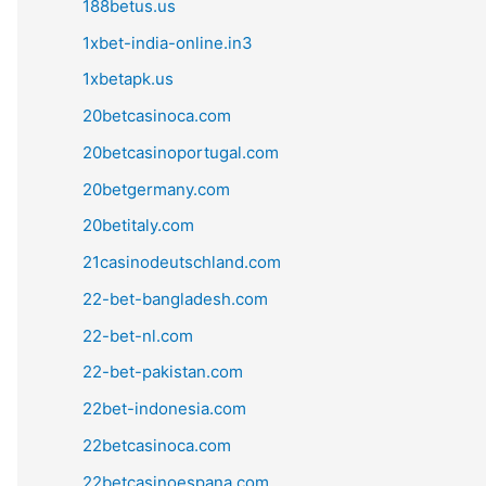
188betus.us
1xbet-india-online.in3
1xbetapk.us
20betcasinoca.com
20betcasinoportugal.com
20betgermany.com
20betitaly.com
21casinodeutschland.com
22-bet-bangladesh.com
22-bet-nl.com
22-bet-pakistan.com
22bet-indonesia.com
22betcasinoca.com
22betcasinoespana.com