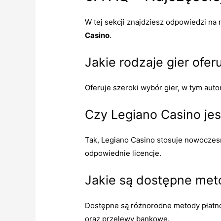
W tej sekcji znajdziesz odpowiedzi na
Casino
.
Jakie rodzaje gier ofer
Oferuje szeroki wybór gier, w tym auto
Czy Legiano Casino jes
Tak, Legiano Casino stosuje nowoczes
odpowiednie licencje.
Jakie są dostępne met
Dostępne są różnorodne metody płatnoś
oraz przelewy bankowe.