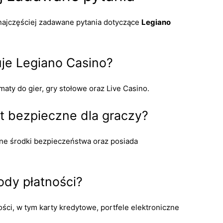
 najczęściej zadawane pytania dotyczące
Legiano
uje Legiano Casino?
maty do gier, gry stołowe oraz Live Casino.
t bezpieczne dla graczy?
ne środki bezpieczeństwa oraz posiada
ody płatności?
ci, w tym karty kredytowe, portfele elektroniczne