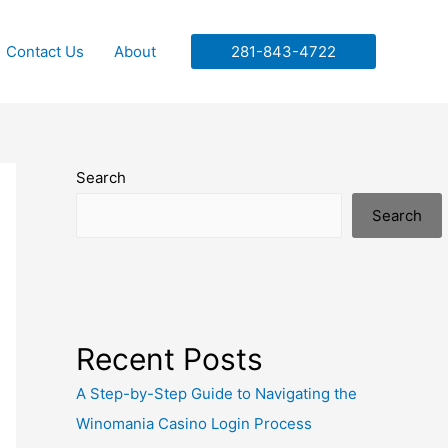
Contact Us
About
281-843-4722
Search
Search
Recent Posts
A Step-by-Step Guide to Navigating the
Winomania Casino Login Process