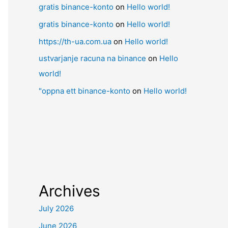
gratis binance-konto
on
Hello world!
gratis binance-konto
on
Hello world!
https://th-ua.com.ua
on
Hello world!
ustvarjanje racuna na binance
on
Hello
world!
"oppna ett binance-konto
on
Hello world!
Archives
July 2026
June 2026