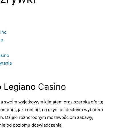
ino
no
asino
ytania
o Legiano Casino
eka swoim wyjątkowym klimatem oraz szeroką ofertą
onarnej, jak i online, co czyni je idealnym wyborem
ch. Dzięki różnorodnym możliwościom zabawy,
eżnie od poziomu doświadczenia.