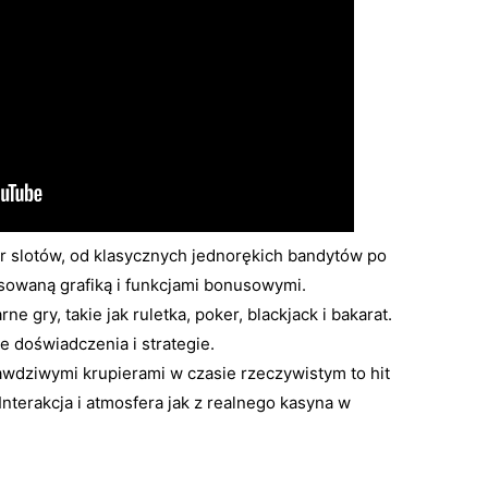
 slotów, od klasycznych jednorękich bandytów po
owaną grafiką i funkcjami bonusowymi.
ne gry, takie jak ruletka, poker, blackjack i bakarat.
ne doświadczenia i strategie.
wdziwymi krupierami w czasie rzeczywistym to hit
nterakcja i atmosfera jak z realnego kasyna w