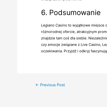
6. Podsumowanie
Legiano Casino
to wyjątkowe miejsce d
różnorodnej ofercie, atrakcyjnym pro
znajdzie tam coś dla siebie. Niezależn
czy emocje związane z Live Casino, Le
oczekiwania. Przyjdź i odkryj fascynują
Post
←
Previous Post
navigation