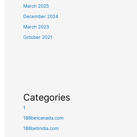
March 2025
December 2024
March 2023
October 2021
Categories
1
188betcanada.com
188betindia.com