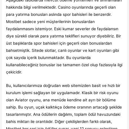
hakkında bilgi verilmektedir. Casino oyunlarında geçerli olan
para yatırma bonusları aslında spor bahisleri ile benzerdir.
Mostbet sadece yeni müşterilerinin bonuslardan
faydalanmasını istemiyor. Eski kumar severler de faydalansın
diye sürekli olarak para yatırma teklifleri sunuyor diyebiliriz. Bir
üst başlıklarda spor bahisleri için geçerli olan bonuslardan
bahsetmiştik. Sitede slotlar, canlı oyunlar ve kart oyunları gibi
çok sayıda içerik bulunmaktadır. Bu oyunlarda
kullanabileceğiniz bonuslar ise tamamen özel olup fazlasıyla ilgi
çekicidir.
Bu, kullanıcılarımıza doğrudan web sitemizden basit ve hızlı bir
kurulum işlemi sağlayan bir uygulamadır. Klasik bir risk oyunu
olan Aviator oyunu, ana menüde kendine ait ayrı bir bölüme
sahip. Bu oyun, uçak kalktıkça ödeme oranının artacağı şekilde
tasarlanmıştır. Ana ödüllerin dağılımı, toplam ödül havuzundaki
bahis miktarı ile orantılıdır. Diğer çekilişlerden farklı olarak,
Mostbet her seri için ödüller sunar, yani 12 sonucu eşleştiren