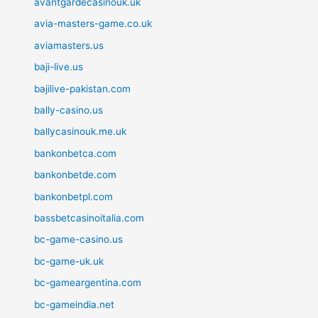
avantgardecasinouk.uk
avia-masters-game.co.uk
aviamasters.us
baji-live.us
bajilive-pakistan.com
bally-casino.us
ballycasinouk.me.uk
bankonbetca.com
bankonbetde.com
bankonbetpl.com
bassbetcasinoitalia.com
bc-game-casino.us
bc-game-uk.uk
bc-gameargentina.com
bc-gameindia.net