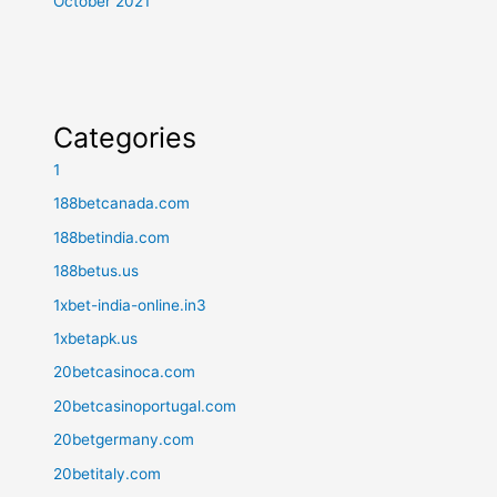
October 2021
Categories
1
188betcanada.com
188betindia.com
188betus.us
1xbet-india-online.in3
1xbetapk.us
20betcasinoca.com
20betcasinoportugal.com
20betgermany.com
20betitaly.com