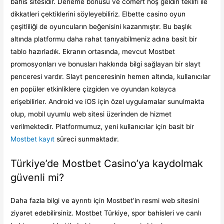
bahis sitesidir. Deneme bonusu ve cömert hoş geldin teklifi ile
dikkatleri çektiklerini söyleyebiliriz. Elbette casino oyun
çeşitliliği de oyuncuların beğenisini kazanmıştır. Bu başlık
altında platformu daha rahat tanıyabilmeniz adına basit bir
tablo hazırladık. Ekranın ortasında, mevcut Mostbet
promosyonları ve bonusları hakkında bilgi sağlayan bir slayt
penceresi vardır. Slayt penceresinin hemen altında, kullanıcılar
en popüler etkinliklere çizgiden ve oyundan kolayca
erişebilirler. Android ve iOS için özel uygulamalar sunulmakta
olup, mobil uyumlu web sitesi üzerinden de hizmet
verilmektedir. Platformumuz, yeni kullanıcılar için basit bir
Mostbet kayıt
süreci sunmaktadır.
Türkiye’de Mostbet Casino’ya kaydolmak
güvenli mi?
Daha fazla bilgi ve ayrıntı için Mostbet’in resmi web sitesini
ziyaret edebilirsiniz. Mostbet Türkiye, spor bahisleri ve canlı