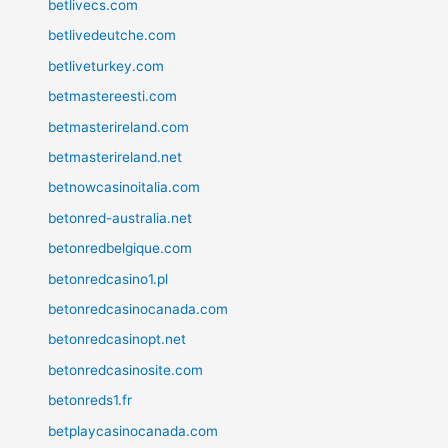
betlivecs.com
betlivedeutche.com
betliveturkey.com
betmastereesti.com
betmasterireland.com
betmasterireland.net
betnowcasinoitalia.com
betonred-australia.net
betonredbelgique.com
betonredcasino1.pl
betonredcasinocanada.com
betonredcasinopt.net
betonredcasinosite.com
betonreds1.fr
betplaycasinocanada.com