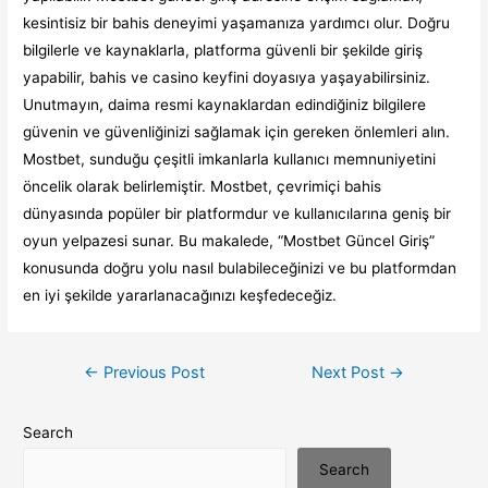
kesintisiz bir bahis deneyimi yaşamanıza yardımcı olur. Doğru
bilgilerle ve kaynaklarla, platforma güvenli bir şekilde giriş
yapabilir, bahis ve casino keyfini doyasıya yaşayabilirsiniz.
Unutmayın, daima resmi kaynaklardan edindiğiniz bilgilere
güvenin ve güvenliğinizi sağlamak için gereken önlemleri alın.
Mostbet, sunduğu çeşitli imkanlarla kullanıcı memnuniyetini
öncelik olarak belirlemiştir. Mostbet, çevrimiçi bahis
dünyasında popüler bir platformdur ve kullanıcılarına geniş bir
oyun yelpazesi sunar. Bu makalede, “Mostbet Güncel Giriş”
konusunda doğru yolu nasıl bulabileceğinizi ve bu platformdan
en iyi şekilde yararlanacağınızı keşfedeceğiz.
Post
←
Previous Post
Next Post
→
navigation
Search
Search