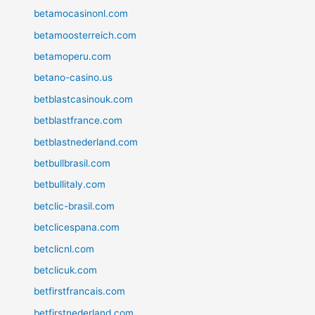
betamocasinonl.com
betamoosterreich.com
betamoperu.com
betano-casino.us
betblastcasinouk.com
betblastfrance.com
betblastnederland.com
betbullbrasil.com
betbullitaly.com
betclic-brasil.com
betclicespana.com
betclicnl.com
betclicuk.com
betfirstfrancais.com
betfirstnederland.com