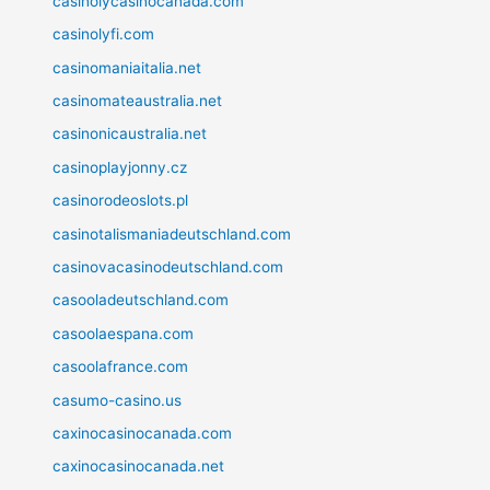
casinolycasinocanada.com
casinolyfi.com
casinomaniaitalia.net
casinomateaustralia.net
casinonicaustralia.net
casinoplayjonny.cz
casinorodeoslots.pl
casinotalismaniadeutschland.com
casinovacasinodeutschland.com
casooladeutschland.com
casoolaespana.com
casoolafrance.com
casumo-casino.us
caxinocasinocanada.com
caxinocasinocanada.net