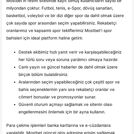
Mostbet’in resmi sitesinde kayıt olmuş kullanıcıların sayısı bir
milyondan çoktur. Futbol, tenis, e-Spor, dövüş sanatları,
basketbol, voleybol ve bir dizi diğer spor da dahil olmak üzere
çok sayıda spor arasından seçim yapabilirsiniz. Rekabetçi
oranlarımız ve kapsamlı spor tekliflerimiz Mostbet’i spor
bahisleri için ideal platform haline getirir.
Destek ekibimiz hızlı yanıt verir ve karşılaşabileceğiniz
her türlü soru veya soruna yardımcı olmaya hazırdır.
Canlı yayın ve güncel haberler de dahil olmak üzere
birçok bölüm bulabilirsiniz.
Aralarından seçim yapabileceğiniz çok çeşitli spor ve
bahis seçeneklerinin yanı sıra rekabetçi oranlar ve
cömert bonuslar ve promosyonlar sunar.
Güvenli oturum açmayı sağlamak ve sitenin olası
engellenmesini önlemek için bir ayna kullanın.
Para çekme işlemleri banka kartlarına ve e-cüzdanlara
yapılabilir. Mostbet güncel giriş adresine erişim sağlamak,