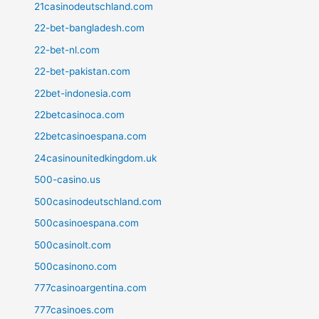
21casinodeutschland.com
22-bet-bangladesh.com
22-bet-nl.com
22-bet-pakistan.com
22bet-indonesia.com
22betcasinoca.com
22betcasinoespana.com
24casinounitedkingdom.uk
500-casino.us
500casinodeutschland.com
500casinoespana.com
500casinolt.com
500casinono.com
777casinoargentina.com
777casinoes.com