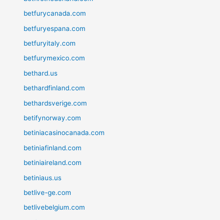
betfurycanada.com
betfuryespana.com
betfuryitaly.com
betfurymexico.com
bethard.us
bethardfinland.com
bethardsverige.com
betifynorway.com
betiniacasinocanada.com
betiniafinland.com
betiniaireland.com
betiniaus.us
betlive-ge.com
betlivebelgium.com