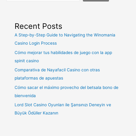
Recent Posts
A Step-by-Step Guide to Navigating the Winomania
Casino Login Process
Cómo mejorar tus habilidades de juego con la app
spinit casino
Comparativa de Nayafacil Casino con otras
plataformas de apuestas
Cómo sacar el máximo provecho del betsala bono de
bienvenida
Lord Slot Casino Oyunları ile Şansınızı Deneyin ve
Büyük Ödüller Kazanın