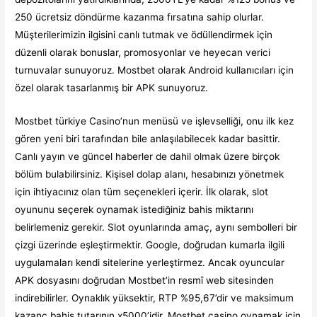
250 ücretsiz döndürme kazanma fırsatına sahip olurlar.
Müşterilerimizin ilgisini canlı tutmak ve ödüllendirmek için
düzenli olarak bonuslar, promosyonlar ve heyecan verici
turnuvalar sunuyoruz. Mostbet olarak Android kullanıcıları için
özel olarak tasarlanmış bir APK sunuyoruz.
Mostbet türkiye Casino’nun menüsü ve işlevselliği, onu ilk kez
gören yeni biri tarafından bile anlaşılabilecek kadar basittir.
Canlı yayın ve güncel haberler de dahil olmak üzere birçok
bölüm bulabilirsiniz. Kişisel dolap alanı, hesabınızı yönetmek
için ihtiyacınız olan tüm seçenekleri içerir. İlk olarak, slot
oyununu seçerek oynamak istediğiniz bahis miktarını
belirlemeniz gerekir. Slot oyunlarında amaç, aynı sembolleri bir
çizgi üzerinde eşleştirmektir. Google, doğrudan kumarla ilgili
uygulamaları kendi sitelerine yerleştirmez. Ancak oyuncular
APK dosyasını doğrudan Mostbet’in resmî web sitesinden
indirebilirler. Oynaklık yüksektir, RTP %95,67’dir ve maksimum
kazanç bahis tutarının x5000’idir. Mostbet casino oynamak için