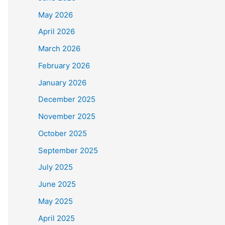
May 2026
April 2026
March 2026
February 2026
January 2026
December 2025
November 2025
October 2025
September 2025
July 2025
June 2025
May 2025
April 2025