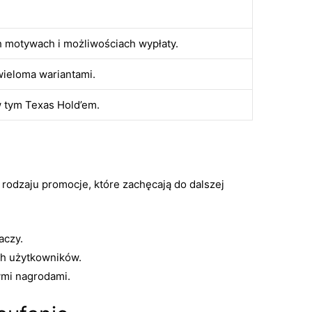
 motywach i możliwościach wypłaty.
wieloma wariantami.
 tym Texas Hold’em.
 rodzaju promocje, które zachęcają do dalszej
aczy.
ch użytkowników.
ymi nagrodami.