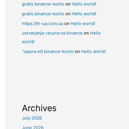
gratis binance-konto
on
Hello world!
gratis binance-konto
on
Hello world!
https://th-ua.com.ua
on
Hello world!
ustvarjanje racuna na binance
on
Hello
world!
"oppna ett binance-konto
on
Hello world!
Archives
July 2026
June 2026