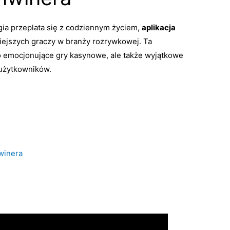
gia przeplata się z codziennym życiem,
aplikacja
iejszych graczy w branży rozrywkowej. Ta
ko emocjonujące gry kasynowe, ale także wyjątkowe
 użytkowników.
winera