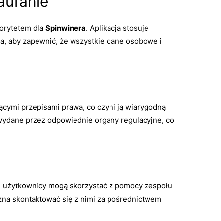
aufanie
iorytetem dla
Spinwinera
. Aplikacja stosuje
, aby zapewnić, że wszystkie dane osobowe i
ącymi przepisami prawa, co czyni ją wiarygodną
e wydane przez odpowiednie organy regulacyjne, co
, użytkownicy mogą skorzystać z pomocy zespołu
ożna skontaktować się z nimi za pośrednictwem