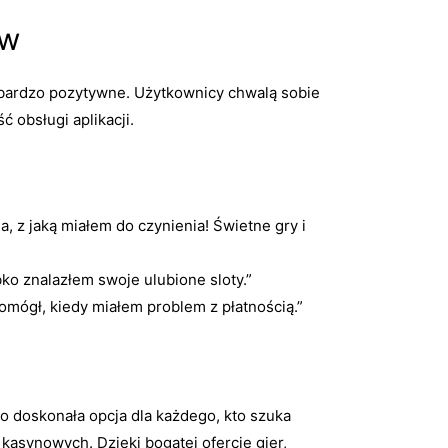
ów
bardzo pozytywne. Użytkownicy chwalą sobie
ć obsługi aplikacji.
a, z jaką miałem do czynienia! Świetne gry i
ybko znalazłem swoje ulubione sloty.”
mógł, kiedy miałem problem z płatnością.”
o doskonała opcja dla każdego, kto szuka
kasynowych. Dzięki bogatej ofercie gier,