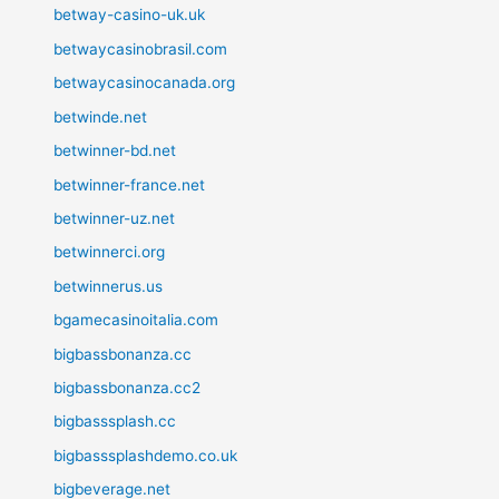
betway-casino-uk.uk
betwaycasinobrasil.com
betwaycasinocanada.org
betwinde.net
betwinner-bd.net
betwinner-france.net
betwinner-uz.net
betwinnerci.org
betwinnerus.us
bgamecasinoitalia.com
bigbassbonanza.cc
bigbassbonanza.cc2
bigbasssplash.cc
bigbasssplashdemo.co.uk
bigbeverage.net