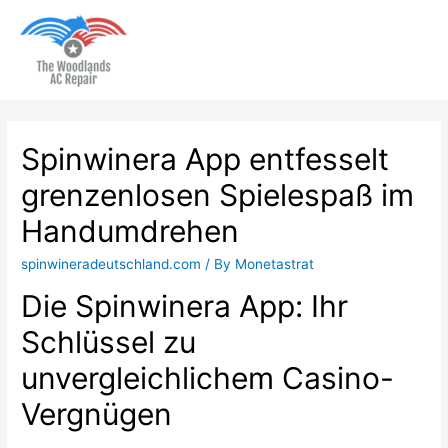
Main
Men
Spinwinera App entfesselt
grenzenlosen Spielespaß im
Handumdrehen
spinwineradeutschland.com
/ By
Monetastrat
Die Spinwinera App: Ihr
Schlüssel zu
unvergleichlichem Casino-
Vergnügen