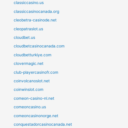
classiccasino.us
classiccasinocanada.org
cleobetra-casinode.net
cleopatraslot.us
cloudbet.us
cloudbetcasinocanada.com
cloudbetturkiye.com
clovermagic.net
club-playercasinofr.com
coinvolcanoslot.net
coinwinslot.com
comeon-casino-nl.net
comeoncasino.us
comeoncasinonorge.net
conquestadorcasinocanada.net