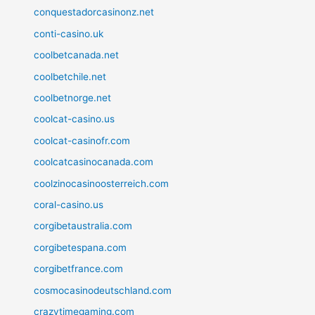
conquestadorcasinonz.net
conti-casino.uk
coolbetcanada.net
coolbetchile.net
coolbetnorge.net
coolcat-casino.us
coolcat-casinofr.com
coolcatcasinocanada.com
coolzinocasinoosterreich.com
coral-casino.us
corgibetaustralia.com
corgibetespana.com
corgibetfrance.com
cosmocasinodeutschland.com
crazytimegaming.com