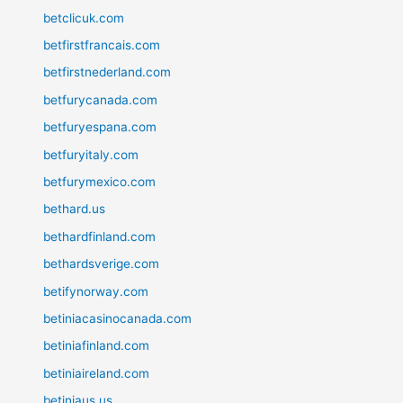
betclicuk.com
betfirstfrancais.com
betfirstnederland.com
betfurycanada.com
betfuryespana.com
betfuryitaly.com
betfurymexico.com
bethard.us
bethardfinland.com
bethardsverige.com
betifynorway.com
betiniacasinocanada.com
betiniafinland.com
betiniaireland.com
betiniaus.us