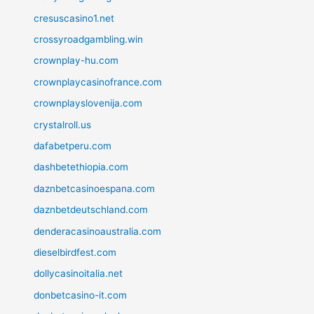
cresuscasino1.net
crossyroadgambling.win
crownplay-hu.com
crownplaycasinofrance.com
crownplayslovenija.com
crystalroll.us
dafabetperu.com
dashbetethiopia.com
daznbetcasinoespana.com
daznbetdeutschland.com
denderacasinoaustralia.com
dieselbirdfest.com
dollycasinoitalia.net
donbetcasino-it.com